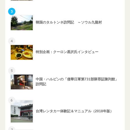
3
韓国のタルトンネ訪問記 ～ソウル九龍村
4
特別企画：クーロン黒沢氏インタビュー
5
中国・ハルビンの「侵華日軍第731部隊罪証陳列館」
訪問記
6
台湾レンタカー体験記＆マニュアル（2018年版）
7