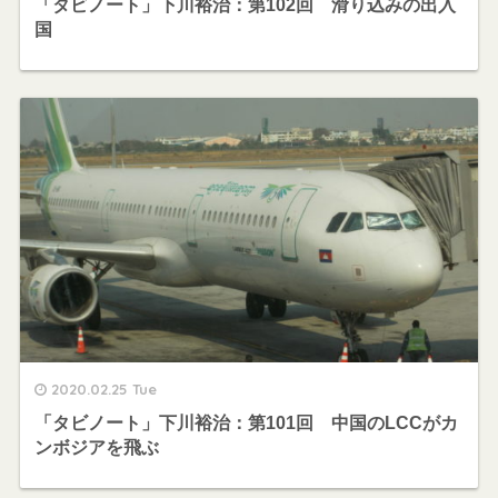
「タビノート」下川裕治：第102回 滑り込みの出入
国
2020.02.25 Tue
「タビノート」下川裕治：第101回 中国のLCCがカ
ンボジアを飛ぶ