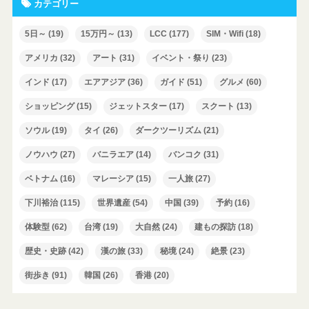
カテゴリー
5日～
(19)
15万円～
(13)
LCC
(177)
SIM・Wifi
(18)
アメリカ
(32)
アート
(31)
イベント・祭り
(23)
インド
(17)
エアアジア
(36)
ガイド
(51)
グルメ
(60)
ショッピング
(15)
ジェットスター
(17)
スクート
(13)
ソウル
(19)
タイ
(26)
ダークツーリズム
(21)
ノウハウ
(27)
バニラエア
(14)
バンコク
(31)
ベトナム
(16)
マレーシア
(15)
一人旅
(27)
下川裕治
(115)
世界遺産
(54)
中国
(39)
予約
(16)
体験型
(62)
台湾
(19)
大自然
(24)
建もの探訪
(18)
歴史・史跡
(42)
漢の旅
(33)
秘境
(24)
絶景
(23)
街歩き
(91)
韓国
(26)
香港
(20)