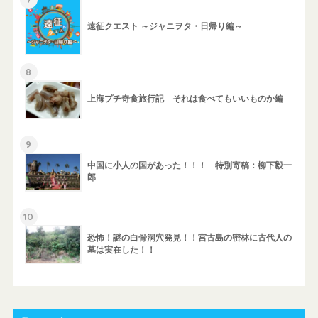
遠征クエスト ～ジャニヲタ・日帰り編～
8
上海プチ奇食旅行記 それは食べてもいいものか編
9
中国に小人の国があった！！！ 特別寄稿：柳下毅一
郎
10
恐怖！謎の白骨洞穴発見！！宮古島の密林に古代人の
墓は実在した！！