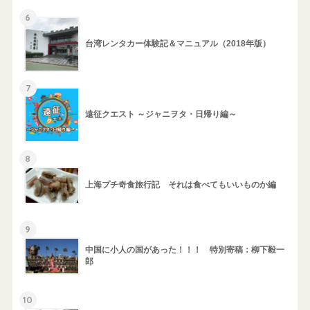
6
台湾レンタカー体験記＆マニュアル（2018年版）
7
遠征クエスト ～ジャニヲタ・日帰り編～
8
上海プチ奇食旅行記 それは食べてもいいものか編
9
中国に小人の国があった！！！ 特別寄稿：柳下毅一
郎
10