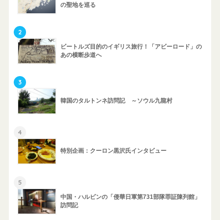
の聖地を巡る
2
ビートルズ目的のイギリス旅行！「アビーロード」の
あの横断歩道へ
3
韓国のタルトンネ訪問記 ～ソウル九龍村
4
特別企画：クーロン黒沢氏インタビュー
5
中国・ハルビンの「侵華日軍第731部隊罪証陳列館」
訪問記