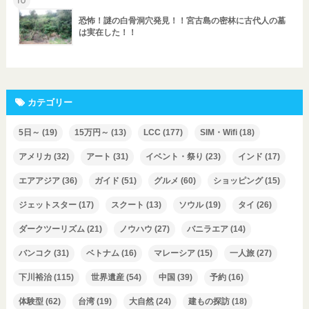
恐怖！謎の白骨洞穴発見！！宮古島の密林に古代人の墓
は実在した！！
カテゴリー
5日～
(19)
15万円～
(13)
LCC
(177)
SIM・Wifi
(18)
アメリカ
(32)
アート
(31)
イベント・祭り
(23)
インド
(17)
エアアジア
(36)
ガイド
(51)
グルメ
(60)
ショッピング
(15)
ジェットスター
(17)
スクート
(13)
ソウル
(19)
タイ
(26)
ダークツーリズム
(21)
ノウハウ
(27)
バニラエア
(14)
バンコク
(31)
ベトナム
(16)
マレーシア
(15)
一人旅
(27)
下川裕治
(115)
世界遺産
(54)
中国
(39)
予約
(16)
体験型
(62)
台湾
(19)
大自然
(24)
建もの探訪
(18)