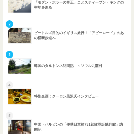
「モダン・ホラーの帝王」ことスティーブン・キングの
聖地を巡る
2
ビートルズ目的のイギリス旅行！「アビーロード」のあ
の横断歩道へ
3
韓国のタルトンネ訪問記 ～ソウル九龍村
4
特別企画：クーロン黒沢氏インタビュー
5
中国・ハルビンの「侵華日軍第731部隊罪証陳列館」訪
問記