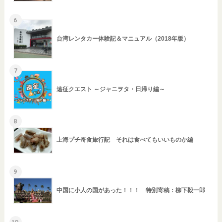
6
台湾レンタカー体験記＆マニュアル（2018年版）
7
遠征クエスト ～ジャニヲタ・日帰り編～
8
上海プチ奇食旅行記 それは食べてもいいものか編
9
中国に小人の国があった！！！ 特別寄稿：柳下毅一郎
10