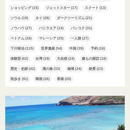
ショッピング
(15)
ジェットスター
(17)
スクート
(13)
ソウル
(19)
タイ
(26)
ダークツーリズム
(21)
ノウハウ
(27)
バニラエア
(14)
バンコク
(31)
ベトナム
(16)
マレーシア
(15)
一人旅
(27)
下川裕治
(115)
世界遺産
(54)
中国
(39)
予約
(16)
体験型
(62)
台湾
(19)
大自然
(24)
建もの探訪
(18)
歴史・史跡
(42)
漢の旅
(33)
秘境
(24)
絶景
(23)
街歩き
(91)
韓国
(26)
香港
(20)