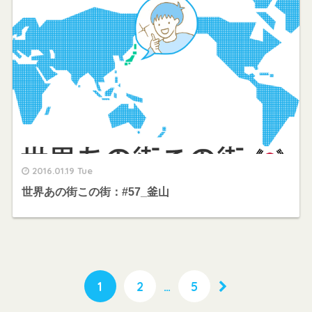
2016.01.19 Tue
世界あの街この街：#57_釜山
1
2
…
5