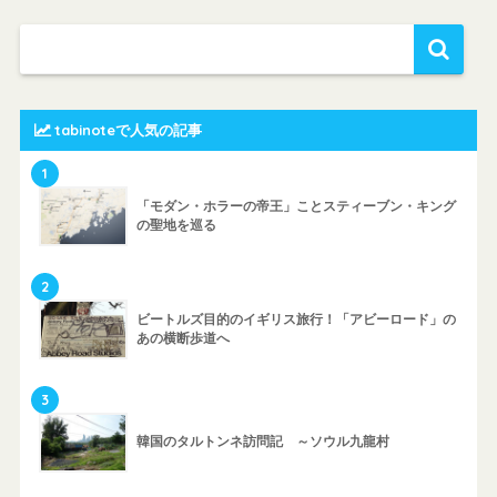
tabinoteで人気の記事
1
「モダン・ホラーの帝王」ことスティーブン・キング
の聖地を巡る
2
ビートルズ目的のイギリス旅行！「アビーロード」の
あの横断歩道へ
3
韓国のタルトンネ訪問記 ～ソウル九龍村