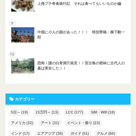
上海プチ奇食旅行記 それは食べてもいいものか編
9
中国に小人の国があった！！！ 特別寄稿：柳下毅一
郎
10
恐怖！謎の白骨洞穴発見！！宮古島の密林に古代人の
墓は実在した！！
カテゴリー
5日～
(19)
15万円～
(13)
LCC
(177)
SIM・Wifi
(18)
アメリカ
(32)
アート
(31)
イベント・祭り
(23)
インド
(17)
エアアジア
(36)
ガイド
(51)
グルメ
(60)