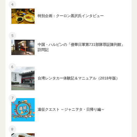
4
特別企画：クーロン黒沢氏インタビュー
5
中国・ハルビンの「侵華日軍第731部隊罪証陳列館」
訪問記
6
台湾レンタカー体験記＆マニュアル（2018年版）
7
遠征クエスト ～ジャニヲタ・日帰り編～
8