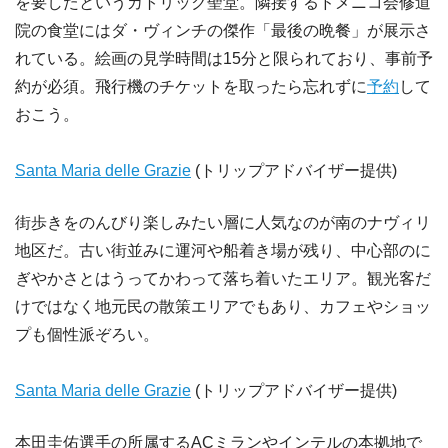
を要したというカトリック聖堂。隣接するドメニコ会修道
院の食堂にはダ・ヴィンチの傑作「最後の晩餐」が展示さ
れている。絵画の見学時間は15分と限られており、事前予
約が必須。飛行機のチケットを取ったら忘れずに
予約
して
おこう。
Santa Maria delle Grazie
(トリップアドバイザー提供)
街歩きをのんびり楽しみたい層に人気なのが南のナヴィリ
地区だ。古い街並みに運河や船着き場が残り、中心部のに
ぎやかさとはうってかわって落ち着いたエリア。観光客だ
けではなく地元民の散策エリアでもあり、カフェやショッ
プも個性派ぞろい。
Santa Maria delle Grazie
(トリップアドバイザー提供)
本田圭佑選手の所属するACミランやインテルの本拠地で