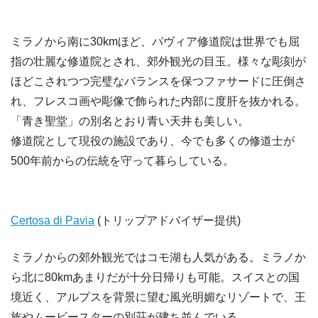
ミラノから南に30kmほど、パヴィア修道院は世界でも屈
指の壮麗な修道院とされ、郊外観光の目玉。様々な彫刻が
ほどこされつつ完璧なバランスを保つファサードに圧倒さ
れ、フレスコ画や彫像で飾られた内部に度肝を抜かれる。
「青き聖堂」の別名とおり青い天井も美しい。
修道院として現役の施設であり、今でも多くの修道士が
500年前からの伝統を守って暮らしている。
Certosa di Pavia
(トリップアドバイザー提供)
ミラノからの郊外観光ではコモ湖も人気がある。ミラノか
ら北に80kmあまりだが十分日帰りも可能。スイスとの国
境近く、アルプスを背景に望む風光明媚なリゾートで、王
族やムービースターの別荘が建ち並んでいる。