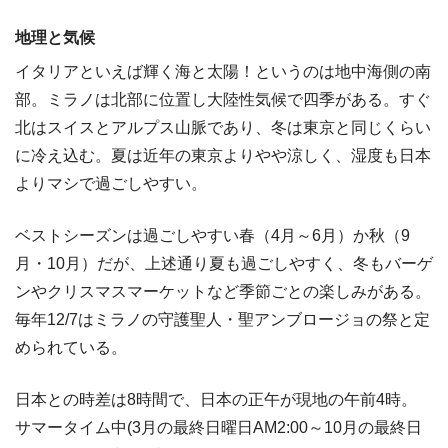
地理と気候
イタリアといえば輝く海と太陽！というのは地中海側の南
部。ミラノは北部に位置し大陸性気候で四季がある。すぐ
北はスイスとアルプス山脈であり、冬は東京と同じくらい
に冷え込む。夏は近年の東京よりやや涼しく、湿度も日本
よりマシで過ごしやすい。
ベストシーズンは過ごしやすい春（4月～6月）か秋（9
月・10月）だが、上述通り夏も過ごしやすく、冬もバーゲ
ンやクリスマスマーケットなど季節ごとの楽しみがある。
毎年12/7はミラノの守護聖人・聖アンブロージョの祭と定
められている。
日本との時差は8時間で、日本の正午が現地の午前4時。
サマータイム中(3月の最終日曜日AM2:00～10月の最終日