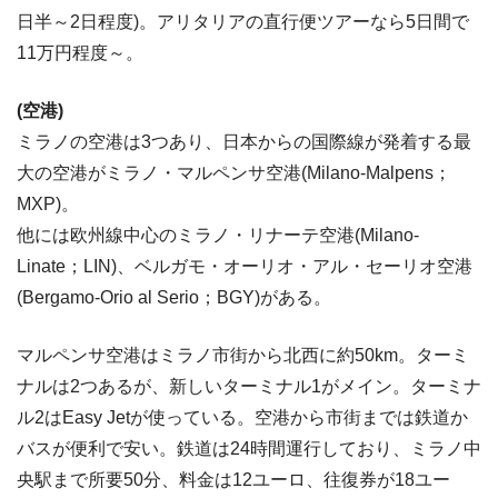
日半～2日程度)。アリタリアの直行便ツアーなら5日間で
11万円程度～。
(空港)
ミラノの空港は3つあり、日本からの国際線が発着する最
大の空港がミラノ・マルペンサ空港(Milano-Malpens；
MXP)。
他には欧州線中心のミラノ・リナーテ空港(Milano-
Linate；LIN)、ベルガモ・オーリオ・アル・セーリオ空港
(Bergamo-Orio al Serio；BGY)がある。
マルペンサ空港はミラノ市街から北西に約50km。ターミ
ナルは2つあるが、新しいターミナル1がメイン。ターミナ
ル2はEasy Jetが使っている。空港から市街までは鉄道か
バスが便利で安い。鉄道は24時間運行しており、ミラノ中
央駅まで所要50分、料金は12ユーロ、往復券が18ユー