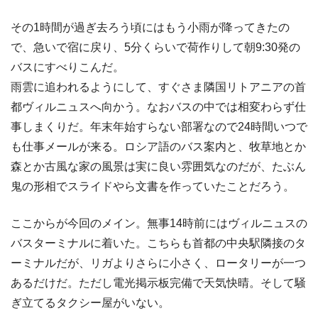
その1時間が過ぎ去ろう頃にはもう小雨が降ってきたの
で、急いで宿に戻り、5分くらいで荷作りして朝9:30発の
バスにすべりこんだ。
雨雲に追われるようにして、すぐさま隣国リトアニアの首
都ヴィルニュスへ向かう。なおバスの中では相変わらず仕
事しまくりだ。年末年始すらない部署なので24時間いつで
も仕事メールが来る。ロシア語のバス案内と、牧草地とか
森とか古風な家の風景は実に良い雰囲気なのだが、たぶん
鬼の形相でスライドやら文書を作っていたことだろう。
ここからが今回のメイン。無事14時前にはヴィルニュスの
バスターミナルに着いた。こちらも首都の中央駅隣接のタ
ーミナルだが、リガよりさらに小さく、ロータリーが一つ
あるだけだ。ただし電光掲示板完備で天気快晴。そして騒
ぎ立てるタクシー屋がいない。