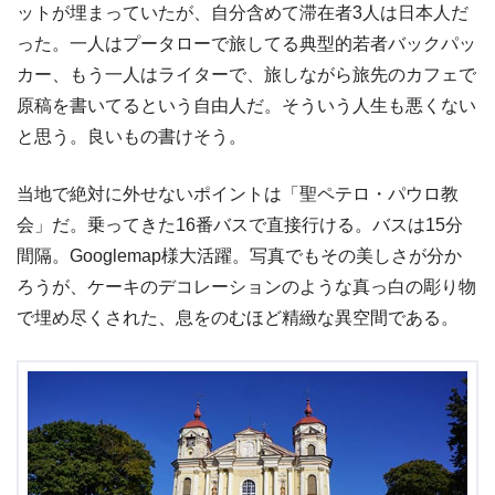
ットが埋まっていたが、自分含めて滞在者3人は日本人だ
った。一人はプータローで旅してる典型的若者バックパッ
カー、もう一人はライターで、旅しながら旅先のカフェで
原稿を書いてるという自由人だ。そういう人生も悪くない
と思う。良いもの書けそう。
当地で絶対に外せないポイントは「聖ペテロ・パウロ教
会」だ。乗ってきた16番バスで直接行ける。バスは15分
間隔。Googlemap様大活躍。写真でもその美しさが分か
ろうが、ケーキのデコレーションのような真っ白の彫り物
で埋め尽くされた、息をのむほど精緻な異空間である。