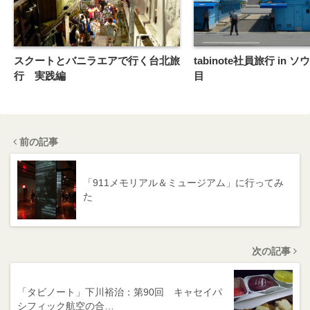
スクートとバニラエアで行く台北旅
tabinote社員旅行 in 
行 実践編
目
前の記事
「911メモリアル＆ミュージアム」に行ってみ
た
次の記事
「タビノート」下川裕治：第90回 キャセイパ
シフィック航空の合…