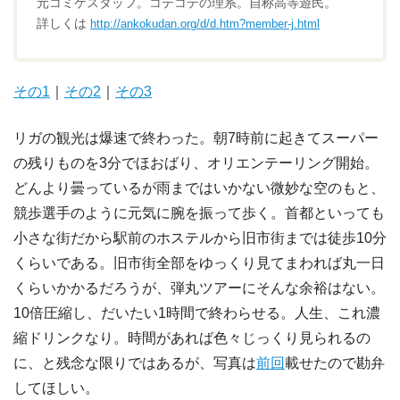
元コミケスタッフ。コテコテの理系。自称高等遊民。
詳しくは
http://ankokudan.org/d/d.htm?member-j.html
その1
｜
その2
｜
その3
リガの観光は爆速で終わった。朝7時前に起きてスーパー
の残りものを3分でほおばり、オリエンテーリング開始。
どんより曇っているが雨まではいかない微妙な空のもと、
競歩選手のように元気に腕を振って歩く。首都といっても
小さな街だから駅前のホステルから旧市街までは徒歩10分
くらいである。旧市街全部をゆっくり見てまわれば丸一日
くらいかかるだろうが、弾丸ツアーにそんな余裕はない。
10倍圧縮し、だいたい1時間で終わらせる。人生、これ濃
縮ドリンクなり。時間があれば色々じっくり見られるの
に、と残念な限りではあるが、写真は
前回
載せたので勘弁
してほしい。