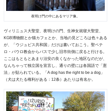
夜明け門の中にあるマリア像。
ヴィリニュス大聖堂、夜明けの門、生神女就寝大聖堂、
KGB博物館とか猫カフェとか、当地の見どころは色々ある
が、「ウジュピス共和国」だけは書いておこう。聖ペテ
ロ・パウロ教会からバスで少し旧市街側に戻ると行ける。
ここはもともとあまり治安の良くなかった地区なのだが、
なんちゃって独立国を宣言し、通りの壁には各国語で「憲
法」が貼られている。「A dog has the right to be a dog」
（犬は犬たる権利がある：12条）あたりは有名か。