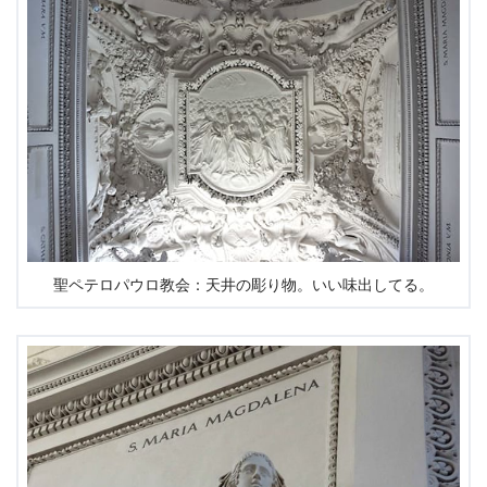
聖ペテロパウロ教会：天井の彫り物。いい味出してる。