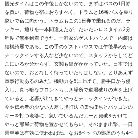
観光タイムはこの午後しかないので、まずはバスの1日券
を買い、荷物を宿におろすべく、トラムと16番バスを乗り
継いで宿に向かう。トラムもこの1日券で乗れるのだ、ラ
ッキー。通りを一本間違えたが、だいたいロスタイム2分
程度で無事到着できた。一軒家のゲストハウスで、内装は
結構綺麗である。この手のゲストハウスでは午後早めから
チェックインする人など少ないので、スタッフからしてど
こにいるか分からず、玄関も鍵がかかっていた。日本では
ないので、おとなしく待っていたりはしない。とりあえず
軍事行動あるのみだ。機動力を5に上げて、勝手口から侵
入し、真っ暗なフロントらしき場所で道場破りの声を上げ
ていると、老婆が出てきてやっとチェックインができた。
今や伝承者の少ない人差し指打法でぽちぽちとパソコンの
キーを打つ老婆に、急いでいるんだよーと発破をかけて、
やっと部屋に荷物を置かせてもらい、そのまま出撃。一日
乗車券は有効に使わねばね。なお8ベッドの部屋のうち4ベ