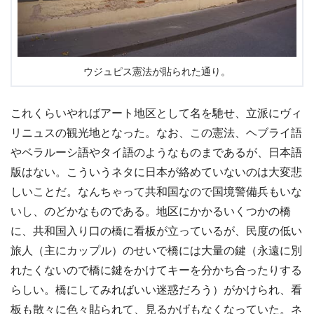
ウジュピス憲法が貼られた通り。
これくらいやればアート地区として名を馳せ、立派にヴィ
リニュスの観光地となった。なお、この憲法、ヘブライ語
やベラルーシ語やタイ語のようなものまであるが、日本語
版はない。こういうネタに日本が絡めていないのは大変悲
しいことだ。なんちゃって共和国なので国境警備兵もいな
いし、のどかなものである。地区にかかるいくつかの橋
に、共和国入り口の橋に看板が立っているが、民度の低い
旅人（主にカップル）のせいで橋には大量の鍵（永遠に別
れたくないので橋に鍵をかけてキーを分かち合ったりする
らしい。橋にしてみればいい迷惑だろう）がかけられ、看
板も散々に色々貼られて、見るかげもなくなっていた。ネ