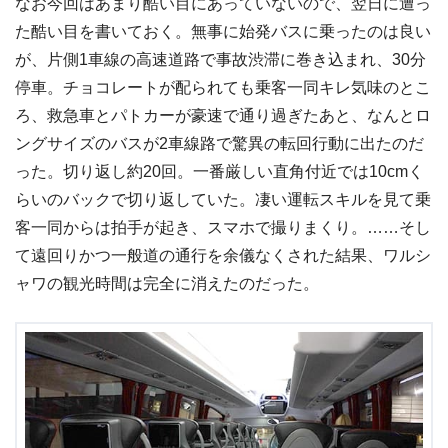
なお今回はあまり酷い目にあっていないので、翌日に遭っ
た酷い目を書いておく。無事に始発バスに乗ったのは良い
が、片側1車線の高速道路で事故渋滞に巻き込まれ、30分
停車。チョコレートが配られても乗客一同キレ気味のとこ
ろ、救急車とパトカーが豪速で通り過ぎたあと、なんとロ
ングサイズのバスが2車線路で驚異の転回行動に出たのだ
った。切り返し約20回。一番厳しい直角付近では10cmく
らいのバックで切り返していた。凄い運転スキルを見て乗
客一同からは拍手が起き、スマホで撮りまくり。……そし
て遠回りかつ一般道の通行を余儀なくされた結果、ワルシ
ャワの観光時間は完全に消えたのだった。