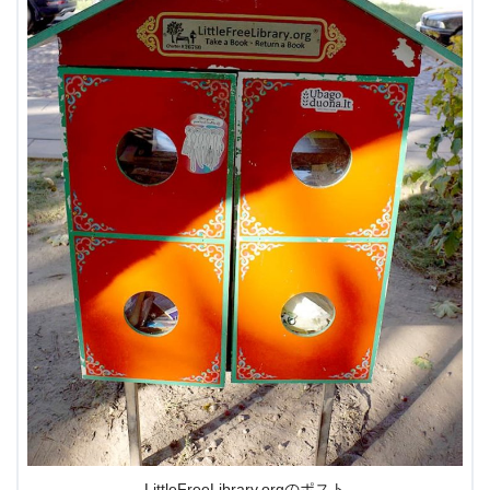
LittleFreeLibrary.orgのポスト