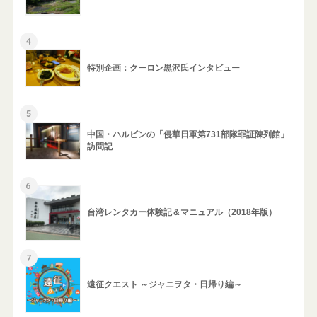
4
特別企画：クーロン黒沢氏インタビュー
5
中国・ハルビンの「侵華日軍第731部隊罪証陳列館」
訪問記
6
台湾レンタカー体験記＆マニュアル（2018年版）
7
遠征クエスト ～ジャニヲタ・日帰り編～