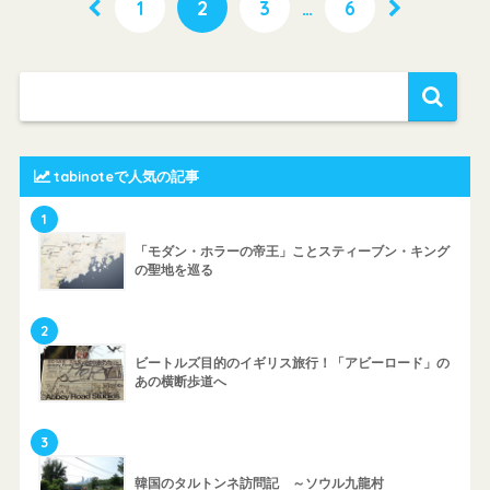
1
2
3
…
6
tabinoteで人気の記事
1
「モダン・ホラーの帝王」ことスティーブン・キング
の聖地を巡る
2
ビートルズ目的のイギリス旅行！「アビーロード」の
あの横断歩道へ
3
韓国のタルトンネ訪問記 ～ソウル九龍村