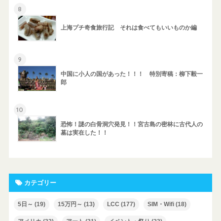
8
上海プチ奇食旅行記 それは食べてもいいものか編
9
中国に小人の国があった！！！ 特別寄稿：柳下毅一
郎
10
恐怖！謎の白骨洞穴発見！！宮古島の密林に古代人の
墓は実在した！！
カテゴリー
5日～
(19)
15万円～
(13)
LCC
(177)
SIM・Wifi
(18)