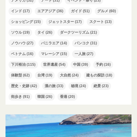
アメリカ
(32)
アート
(31)
イベント・祭り
(23)
インド
(17)
エアアジア
(36)
ガイド
(51)
グルメ
(60)
ショッピング
(15)
ジェットスター
(17)
スクート
(13)
ソウル
(19)
タイ
(26)
ダークツーリズム
(21)
ノウハウ
(27)
バニラエア
(14)
バンコク
(31)
ベトナム
(16)
マレーシア
(15)
一人旅
(27)
下川裕治
(115)
世界遺産
(54)
中国
(39)
予約
(16)
体験型
(62)
台湾
(19)
大自然
(24)
建もの探訪
(18)
歴史・史跡
(42)
漢の旅
(33)
秘境
(24)
絶景
(23)
街歩き
(91)
韓国
(26)
香港
(20)