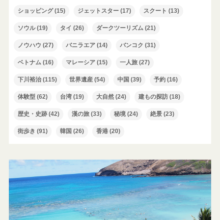
ショッピング
(15)
ジェットスター
(17)
スクート
(13)
ソウル
(19)
タイ
(26)
ダークツーリズム
(21)
ノウハウ
(27)
バニラエア
(14)
バンコク
(31)
ベトナム
(16)
マレーシア
(15)
一人旅
(27)
下川裕治
(115)
世界遺産
(54)
中国
(39)
予約
(16)
体験型
(62)
台湾
(19)
大自然
(24)
建もの探訪
(18)
歴史・史跡
(42)
漢の旅
(33)
秘境
(24)
絶景
(23)
街歩き
(91)
韓国
(26)
香港
(20)