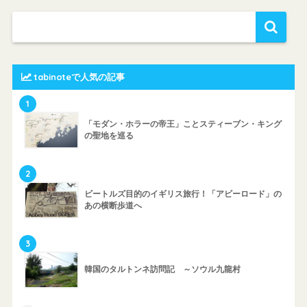
tabinoteで人気の記事
1
「モダン・ホラーの帝王」ことスティーブン・キング
の聖地を巡る
2
ビートルズ目的のイギリス旅行！「アビーロード」の
あの横断歩道へ
3
韓国のタルトンネ訪問記 ～ソウル九龍村