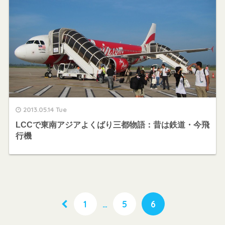
2013.05.14 Tue
LCCで東南アジアよくばり三都物語：昔は鉄道・今飛
行機
1
…
5
6