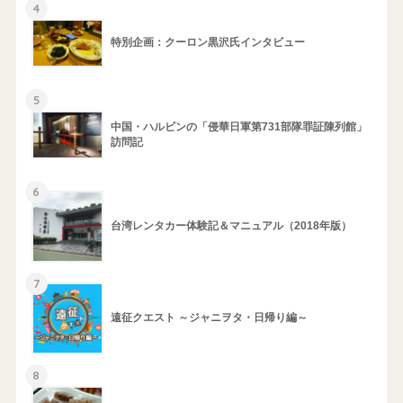
4
特別企画：クーロン黒沢氏インタビュー
5
中国・ハルビンの「侵華日軍第731部隊罪証陳列館」
訪問記
6
台湾レンタカー体験記＆マニュアル（2018年版）
7
遠征クエスト ～ジャニヲタ・日帰り編～
8