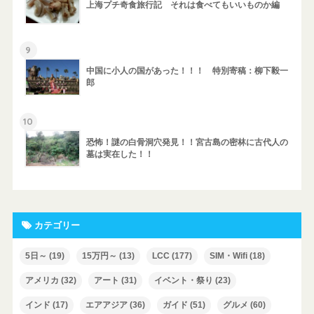
上海プチ奇食旅行記 それは食べてもいいものか編
9
中国に小人の国があった！！！ 特別寄稿：柳下毅一
郎
10
恐怖！謎の白骨洞穴発見！！宮古島の密林に古代人の
墓は実在した！！
カテゴリー
5日～
(19)
15万円～
(13)
LCC
(177)
SIM・Wifi
(18)
アメリカ
(32)
アート
(31)
イベント・祭り
(23)
インド
(17)
エアアジア
(36)
ガイド
(51)
グルメ
(60)