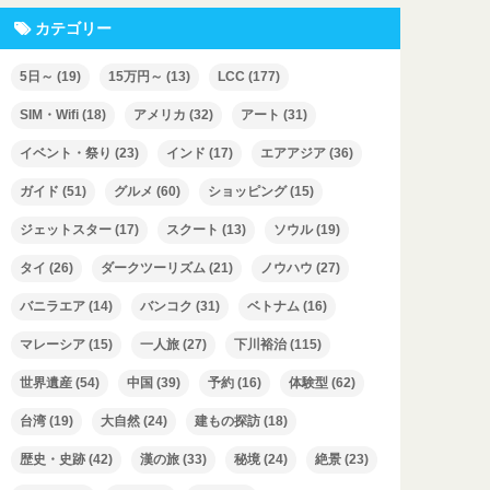
カテゴリー
5日～
(19)
15万円～
(13)
LCC
(177)
SIM・Wifi
(18)
アメリカ
(32)
アート
(31)
イベント・祭り
(23)
インド
(17)
エアアジア
(36)
ガイド
(51)
グルメ
(60)
ショッピング
(15)
ジェットスター
(17)
スクート
(13)
ソウル
(19)
タイ
(26)
ダークツーリズム
(21)
ノウハウ
(27)
バニラエア
(14)
バンコク
(31)
ベトナム
(16)
マレーシア
(15)
一人旅
(27)
下川裕治
(115)
世界遺産
(54)
中国
(39)
予約
(16)
体験型
(62)
台湾
(19)
大自然
(24)
建もの探訪
(18)
歴史・史跡
(42)
漢の旅
(33)
秘境
(24)
絶景
(23)