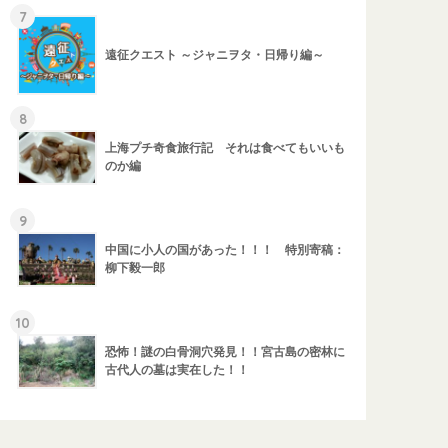
7
遠征クエスト ～ジャニヲタ・日帰り編～
8
上海プチ奇食旅行記 それは食べてもいいも
のか編
9
中国に小人の国があった！！！ 特別寄稿：
柳下毅一郎
10
恐怖！謎の白骨洞穴発見！！宮古島の密林に
古代人の墓は実在した！！