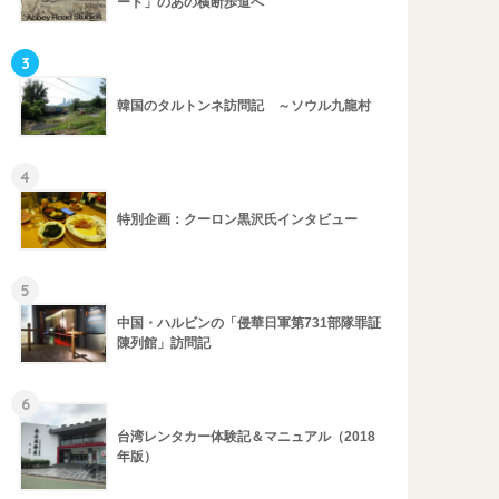
ード」のあの横断歩道へ
3
韓国のタルトンネ訪問記 ～ソウル九龍村
4
特別企画：クーロン黒沢氏インタビュー
5
中国・ハルビンの「侵華日軍第731部隊罪証
陳列館」訪問記
6
台湾レンタカー体験記＆マニュアル（2018
年版）