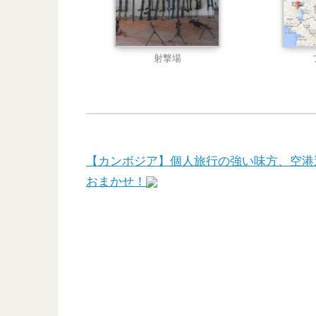
射撃場
【カンボジア】個人旅行の強い味方、空港送迎から
おまかせ！