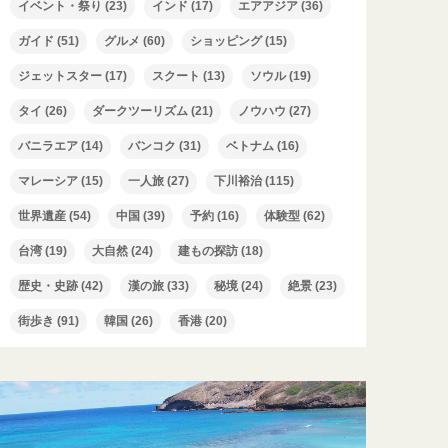
イベント・祭り
(23)
インド
(17)
エアアジア
(36)
ガイド
(51)
グルメ
(60)
ショッピング
(15)
ジェットスター
(17)
スクート
(13)
ソウル
(19)
タイ
(26)
ダークツーリズム
(21)
ノウハウ
(27)
バニラエア
(14)
バンコク
(31)
ベトナム
(16)
マレーシア
(15)
一人旅
(27)
下川裕治
(115)
世界遺産
(54)
中国
(39)
予約
(16)
体験型
(62)
台湾
(19)
大自然
(24)
建もの探訪
(18)
歴史・史跡
(42)
漢の旅
(33)
秘境
(24)
絶景
(23)
街歩き
(91)
韓国
(26)
香港
(20)