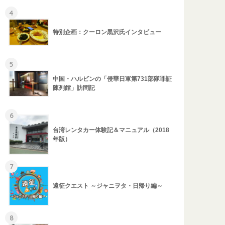
4
特別企画：クーロン黒沢氏インタビュー
5
中国・ハルビンの「侵華日軍第731部隊罪証
陳列館」訪問記
6
台湾レンタカー体験記＆マニュアル（2018
年版）
7
遠征クエスト ～ジャニヲタ・日帰り編～
8