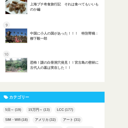
上海プチ奇食旅行記 それは食べてもいいも
のか編
9
中国に小人の国があった！！！ 特別寄稿：
柳下毅一郎
10
恐怖！謎の白骨洞穴発見！！宮古島の密林に
古代人の墓は実在した！！
カテゴリー
5日～
(19)
15万円～
(13)
LCC
(177)
SIM・Wifi
(18)
アメリカ
(32)
アート
(31)