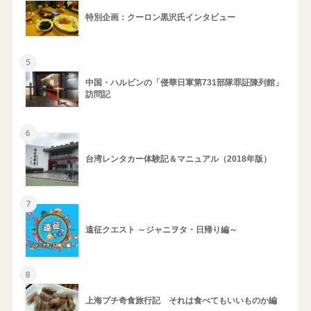
特別企画：クーロン黒沢氏インタビュー
5
中国・ハルビンの「侵華日軍第731部隊罪証陳列館」
訪問記
6
台湾レンタカー体験記＆マニュアル（2018年版）
7
遠征クエスト ～ジャニヲタ・日帰り編～
8
上海プチ奇食旅行記 それは食べてもいいものか編