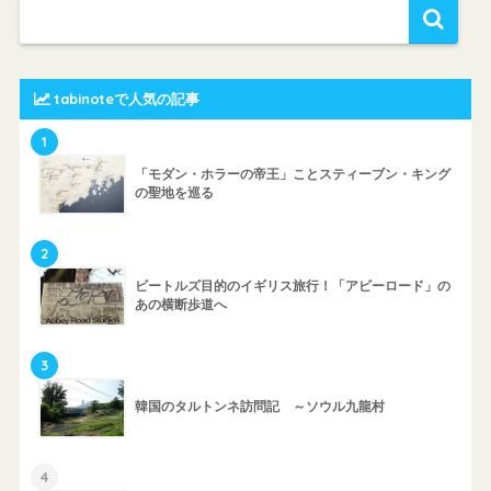
tabinoteで人気の記事
1
「モダン・ホラーの帝王」ことスティーブン・キング
の聖地を巡る
2
ビートルズ目的のイギリス旅行！「アビーロード」の
あの横断歩道へ
3
韓国のタルトンネ訪問記 ～ソウル九龍村
4