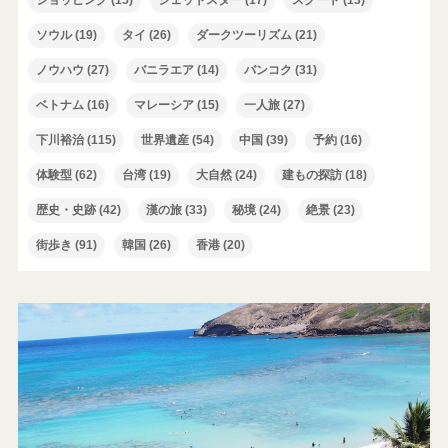
ショッピング
(15)
ジェットスター
(17)
スクート
(13)
ソウル
(19)
タイ
(26)
ダークツーリズム
(21)
ノウハウ
(27)
バニラエア
(14)
バンコク
(31)
ベトナム
(16)
マレーシア
(15)
一人旅
(27)
下川裕治
(115)
世界遺産
(54)
中国
(39)
予約
(16)
体験型
(62)
台湾
(19)
大自然
(24)
建もの探訪
(18)
歴史・史跡
(42)
漢の旅
(33)
秘境
(24)
絶景
(23)
街歩き
(91)
韓国
(26)
香港
(20)