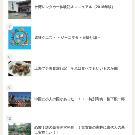
台湾レンタカー体験記＆マニュアル（2018年版）
7
遠征クエスト ～ジャニヲタ・日帰り編～
8
上海プチ奇食旅行記 それは食べてもいいものか編
9
中国に小人の国があった！！！ 特別寄稿：柳下毅一郎
10
恐怖！謎の白骨洞穴発見！！宮古島の密林に古代人の墓
は実在した！！