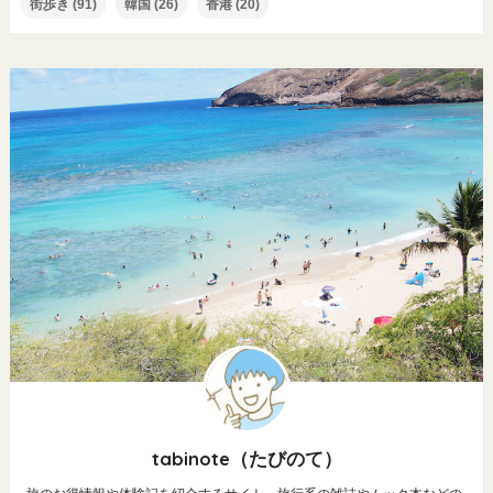
街歩き
(91)
韓国
(26)
香港
(20)
tabinote（たびのて）