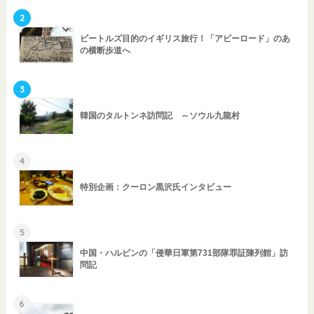
2
ビートルズ目的のイギリス旅行！「アビーロード」のあ
の横断歩道へ
3
韓国のタルトンネ訪問記 ～ソウル九龍村
4
特別企画：クーロン黒沢氏インタビュー
5
中国・ハルビンの「侵華日軍第731部隊罪証陳列館」訪
問記
6