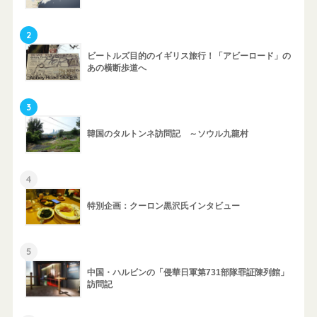
2
ビートルズ目的のイギリス旅行！「アビーロード」の
あの横断歩道へ
3
韓国のタルトンネ訪問記 ～ソウル九龍村
4
特別企画：クーロン黒沢氏インタビュー
5
中国・ハルビンの「侵華日軍第731部隊罪証陳列館」
訪問記