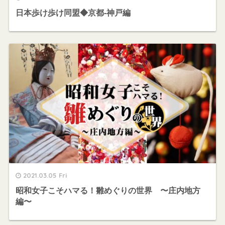
日本歩け歩け同盟◆京都-神戸編
2021.03.05 Fri
昭和女子こそハマる！雛めぐりの世界 〜庄内地方
編〜