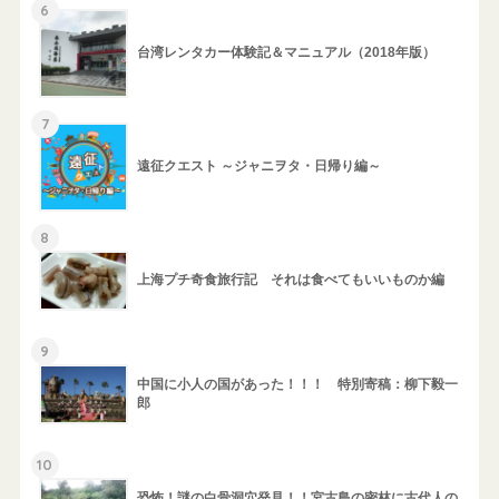
6
台湾レンタカー体験記＆マニュアル（2018年版）
7
遠征クエスト ～ジャニヲタ・日帰り編～
8
上海プチ奇食旅行記 それは食べてもいいものか編
9
中国に小人の国があった！！！ 特別寄稿：柳下毅一
郎
10
恐怖！謎の白骨洞穴発見！！宮古島の密林に古代人の