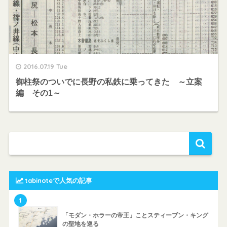
2016.07.19 Tue
御柱祭のついでに長野の私鉄に乗ってきた ～立案
編 その1～
tabinoteで人気の記事
1
「モダン・ホラーの帝王」ことスティーブン・キング
の聖地を巡る