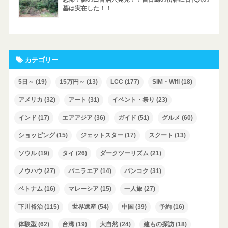
墓は実在した！！
カテゴリー
5日～
(19)
15万円～
(13)
LCC
(177)
SIM・Wifi
(18)
アメリカ
(32)
アート
(31)
イベント・祭り
(23)
インド
(17)
エアアジア
(36)
ガイド
(51)
グルメ
(60)
ショッピング
(15)
ジェットスター
(17)
スクート
(13)
ソウル
(19)
タイ
(26)
ダークツーリズム
(21)
ノウハウ
(27)
バニラエア
(14)
バンコク
(31)
ベトナム
(16)
マレーシア
(15)
一人旅
(27)
下川裕治
(115)
世界遺産
(54)
中国
(39)
予約
(16)
体験型
(62)
台湾
(19)
大自然
(24)
建もの探訪
(18)