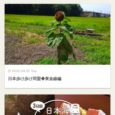
2020.08.25 Tue
日本歩け歩け同盟◆東金線編