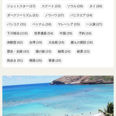
ジェットスター
(17)
スクート
(13)
ソウル
(19)
タイ
(26)
ダークツーリズム
(21)
ノウハウ
(27)
バニラエア
(14)
バンコク
(31)
ベトナム
(16)
マレーシア
(15)
一人旅
(27)
下川裕治
(115)
世界遺産
(54)
中国
(39)
予約
(16)
体験型
(62)
台湾
(19)
大自然
(24)
建もの探訪
(18)
歴史・史跡
(42)
漢の旅
(33)
秘境
(24)
絶景
(23)
街歩き
(91)
韓国
(26)
香港
(20)