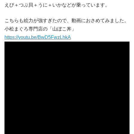
えび＋つぶ貝＋うに＋いかなどが乗っています。
こちらも絵力が強すぎたので、動画におさめてみました。
小松まぐろ専門店の「山ぼこ丼」
https://youtu.be/BwD5FwzLhkA