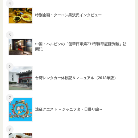
4
特別企画：クーロン黒沢氏インタビュー
5
中国・ハルビンの「侵華日軍第731部隊罪証陳列館」訪
問記
6
台湾レンタカー体験記＆マニュアル（2018年版）
7
遠征クエスト ～ジャニヲタ・日帰り編～
8