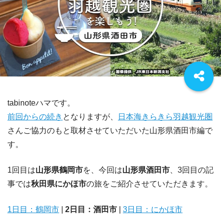
tabinoteハマです。
前回からの続き
となりますが、
日本海きらきら羽越観光圏
さんご協力のもと取材させていただいた山形県酒田市編で
す。
1回目は
山形県鶴岡市
を、今回は
山形県酒田市
、3回目の記
事では
秋田県にかほ市
の旅をご紹介させていただきます。
1日目：鶴岡市
|
2日目：酒田市
|
3日目：にかほ市