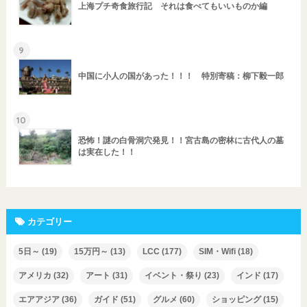
上海プチ奇食旅行記 それは食べてもいいものか編
9
中国に小人の国があった！！！ 特別寄稿：柳下毅一郎
10
恐怖！謎の白骨洞穴発見！！宮古島の密林に古代人の墓
は実在した！！
カテゴリー
5日～
(19)
15万円～
(13)
LCC
(177)
SIM・Wifi
(18)
アメリカ
(32)
アート
(31)
イベント・祭り
(23)
インド
(17)
エアアジア
(36)
ガイド
(51)
グルメ
(60)
ショッピング
(15)