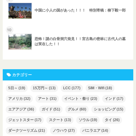
中国に小人の国があった！！！ 特別寄稿：柳下毅一郎
10
恐怖！謎の白骨洞穴発見！！宮古島の密林に古代人の墓
は実在した！！
カテゴリー
5日～
(19)
15万円～
(13)
LCC
(177)
SIM・Wifi
(18)
アメリカ
(32)
アート
(31)
イベント・祭り
(23)
インド
(17)
エアアジア
(36)
ガイド
(51)
グルメ
(60)
ショッピング
(15)
ジェットスター
(17)
スクート
(13)
ソウル
(19)
タイ
(26)
ダークツーリズム
(21)
ノウハウ
(27)
バニラエア
(14)