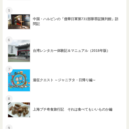
5
中国・ハルビンの「侵華日軍第731部隊罪証陳列館」訪
問記
6
台湾レンタカー体験記＆マニュアル（2018年版）
7
遠征クエスト ～ジャニヲタ・日帰り編～
8
上海プチ奇食旅行記 それは食べてもいいものか編
9