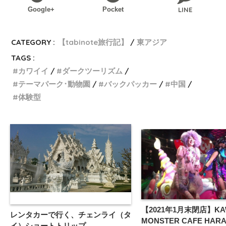
Google+
Pocket
LINE
CATEGORY :
【tabinote旅行記】
東アジア
TAGS :
カワイイ
ダークツーリズム
テーマパーク･動物園
バックパッカー
中国
体験型
【2021年1月末閉店】KAW
レンタカーで行く、チェンライ（タ
MONSTER CAFE HAR
イ）ショートトリップ