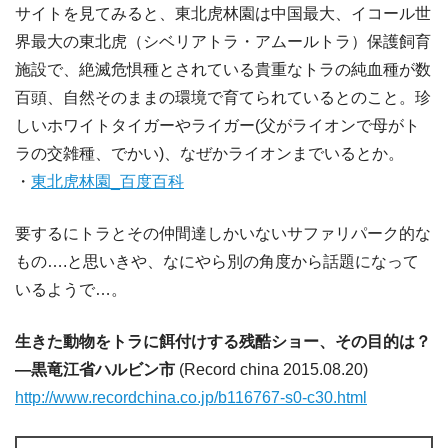
サイトを見てみると、東北虎林園は中国最大、イコール世
界最大の東北虎（シベリアトラ・アムールトラ）保護飼育
施設で、絶滅危惧種とされている貴重なトラの純血種が数
百頭、自然そのままの環境で育てられているとのこと。珍
しいホワイトタイガーやライガー(父がライオンで母がト
ラの交雑種、でかい)、なぜかライオンまでいるとか。
・
東北虎林園_百度百科
要するにトラとその仲間達しかいないサファリパーク的な
もの….と思いきや、なにやら別の角度から話題になって
いるようで…。
生きた動物をトラに餌付けする残酷ショー、その目的は？
―黒竜江省ハルビン市
(Record china 2015.08.20)
http://www.recordchina.co.jp/b116767-s0-c30.html