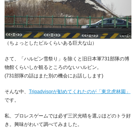
（ちょっとしたビルくらいある巨大な山）
さて、「ハルビン雪祭り」を除くと旧日本軍731部隊の博
物館くらいしか観るところのないハルビン。
(731部隊の話はまた別の機会にお話しします)
そんな中、
Tripadvisorが勧めてくれたのが「東北虎林園」
です。
私、プロレスゲームでは必ず三沢光晴を選ぶほどのトラ好
き。興味がわいて調べてみました。