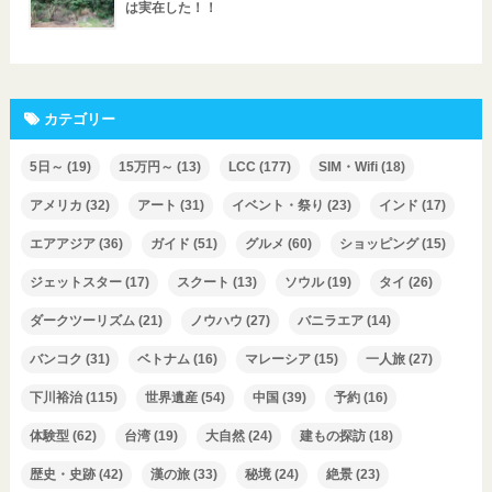
は実在した！！
カテゴリー
5日～
(19)
15万円～
(13)
LCC
(177)
SIM・Wifi
(18)
アメリカ
(32)
アート
(31)
イベント・祭り
(23)
インド
(17)
エアアジア
(36)
ガイド
(51)
グルメ
(60)
ショッピング
(15)
ジェットスター
(17)
スクート
(13)
ソウル
(19)
タイ
(26)
ダークツーリズム
(21)
ノウハウ
(27)
バニラエア
(14)
バンコク
(31)
ベトナム
(16)
マレーシア
(15)
一人旅
(27)
下川裕治
(115)
世界遺産
(54)
中国
(39)
予約
(16)
体験型
(62)
台湾
(19)
大自然
(24)
建もの探訪
(18)
歴史・史跡
(42)
漢の旅
(33)
秘境
(24)
絶景
(23)