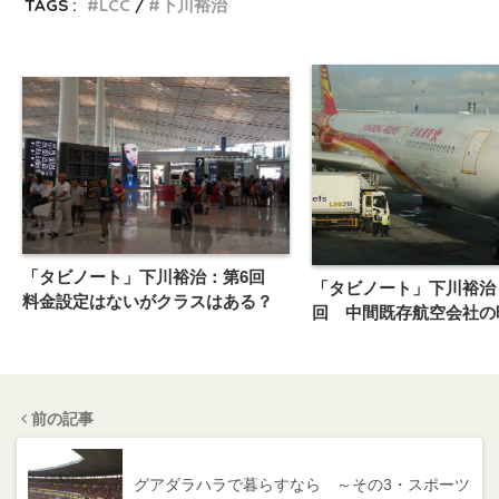
TAGS :
LCC
下川裕治
「タビノート」下川裕治：第6回
「タビノート」下川裕治
料金設定はないがクラスはある？
回 中間既存航空会社の
前の記事
グアダラハラで暮らすなら ～その3・スポーツ