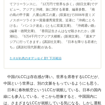
てフリーランスに。『12万円で世界を歩く』(朝日文庫)でデ
ビュー。アジアと沖縄、旅に関する著書、編著多数。『南
の島の甲子園 八重山商工の夏』(双葉社)で2006年度ミズ
ノスポーツライター賞最優秀賞受賞。近著に『沖縄にとろ
ける』『バンコク迷走』(ともに双葉文庫)、『沖縄通い婚』
(編著・徳間文庫)、『香田証生さんはなぜ殺されたか』(新
潮社)、『5万4千円でアジア大横断』(新潮文庫)、『週末ア
ジアに行ってきます』(講談社文庫)、『日本を降りる若者た
ち』(講談社現代新書)がある。
たそがれ色のオデッセイ BY 下川裕治
中国のLCCは存在感が薄い。世界を席巻するLCCだが、
中国という世界は、別の文脈をもっているようにも思う。
日本に春秋航空というLCCが就航している。日本の国内
線にも参入している。そこから想像すると、中国国内に
は、さまざまなLCCが就航している気になる。しかし運航