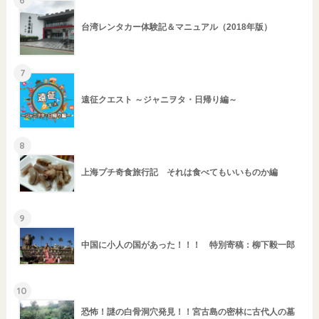
6
台湾レンタカー体験記＆マニュアル（2018年版）
7
遠征クエスト ～ジャニヲタ・日帰り編～
8
上海プチ奇食旅行記 それは食べてもいいものか編
9
中国に小人の国があった！！！ 特別寄稿：柳下毅一郎
10
恐怖！謎の白骨洞穴発見！！宮古島の密林に古代人の墓