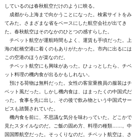
しているのは春秋航空だけのように映る。
成都から上海まで向かうことになった。検索サイトをみ
てみた。さまざまな省をベースにした航空会社が出てき
た。春秋航空はそのなかのひとつの感すらした。
チベット航空が運航時間もよく、運賃も手頃だった。上
海の虹橋空港に着くのもありがたかった。市内に出るには
この空港のほうが楽なのだ。
チベット航空にも興味があった。ひょっとしたら、チベ
ット料理の機内食が出るかもしれない。
預ける荷物は無料だった。女性の客室乗務員の服装はチ
ベット風だった。しかし機内食は、はまったくの中国式だ
った。食事を先に出し、その後で飲み物という中国式サー
ビスも踏襲されていた。
機内食を前に、不思議な気分を味わっていた。どこかで
見たスタイルなのだ。ご飯の固め方、料理の種類……。中
国国際航空だった。そっくりなのだ。チベット航空は、さ