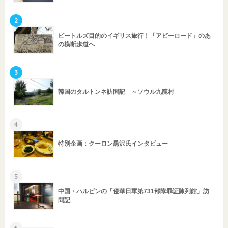
2
ビートルズ目的のイギリス旅行！「アビーロード」のあ
の横断歩道へ
3
韓国のタルトンネ訪問記 ～ソウル九龍村
4
特別企画：クーロン黒沢氏インタビュー
5
中国・ハルビンの「侵華日軍第731部隊罪証陳列館」訪
問記