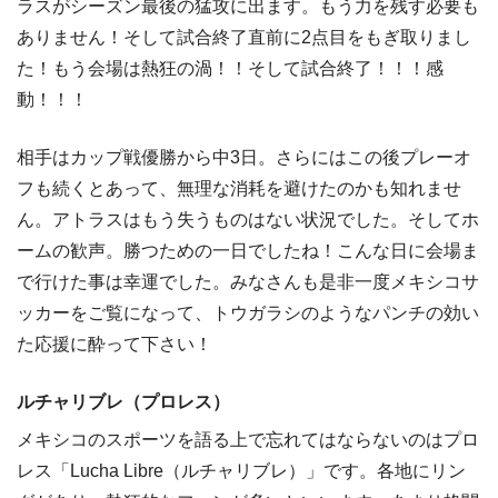
ラスがシーズン最後の猛攻に出ます。もう力を残す必要も
ありません！そして試合終了直前に2点目をもぎ取りまし
た！もう会場は熱狂の渦！！そして試合終了！！！感
動！！！
相手はカップ戦優勝から中3日。さらにはこの後プレーオ
フも続くとあって、無理な消耗を避けたのかも知れませ
ん。アトラスはもう失うものはない状況でした。そしてホ
ームの歓声。勝つための一日でしたね！こんな日に会場ま
で行けた事は幸運でした。みなさんも是非一度メキシコサ
ッカーをご覧になって、トウガラシのようなパンチの効い
た応援に酔って下さい！
ルチャリブレ（プロレス）
メキシコのスポーツを語る上で忘れてはならないのはプロ
レス「Lucha Libre（ルチャリブレ）」です。各地にリン