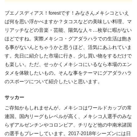
ブエノスディアス！forestです！みなさんメキシコといえ
ば何を思い浮かべますか？タコスなどの美味しい料理、マ
リアッチなどの音楽・芸能、陽気な人々…枚挙に暇がない
ほどですね。実際メキシコ・グアダラハラでの生活は飽き
る事がないんとちゃうかと思うほど、活気にあふれていま
す。先日に紹介した市場に行き、少し買い物をするだけで
も楽しい。ただ、せっかくメキシコにいるなら本場のエン
タメを体験したいもの。そんな事をテーマにグアダラハラ
のスポーツについて紹介したいと思います。
サッカー
ご存知かもしれませんが、メキシコはワールドカップの常
連国。国内リーグもレベルが高く、メキシコ人選手のみな
らずアルゼンチンやコロンビア、チリなど他の中南米諸国
の選手もプレーしています。2017-2018年シーズンには日