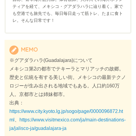
ティアを経て、メキシコ・グアダラハラに辿り着く。家で
も空港でも旅先でも、毎日毎日走って筋トレ、たまに食ト
レ。そんな日常です！
MEMO
※グアダラハラ(Guadalajara)について
メキシコ第2の都市でテキーラとマリアッチの故郷。
歴史と伝統を有する美しい街。メキシコの最新テクノ
ロジーが生み出される地域でもある。人口約160万
人。京都市とは姉妹都市。
出典：
https://www.city.kyoto.lg.jp/sogo/page/0000096872.ht
ml
、
https://www.visitmexico.com/ja/main-destinations-
ja/jalisco-ja/guadalajara-ja