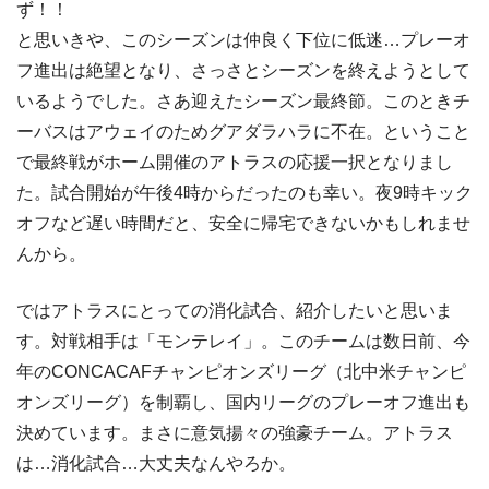
ず！！
と思いきや、このシーズンは仲良く下位に低迷…プレーオ
フ進出は絶望となり、さっさとシーズンを終えようとして
いるようでした。さあ迎えたシーズン最終節。このときチ
ーバスはアウェイのためグアダラハラに不在。ということ
で最終戦がホーム開催のアトラスの応援一択となりまし
た。試合開始が午後4時からだったのも幸い。夜9時キック
オフなど遅い時間だと、安全に帰宅できないかもしれませ
んから。
ではアトラスにとっての消化試合、紹介したいと思いま
す。対戦相手は「モンテレイ」。このチームは数日前、今
年のCONCACAFチャンピオンズリーグ（北中米チャンピ
オンズリーグ）を制覇し、国内リーグのプレーオフ進出も
決めています。まさに意気揚々の強豪チーム。アトラス
は…消化試合…大丈夫なんやろか。