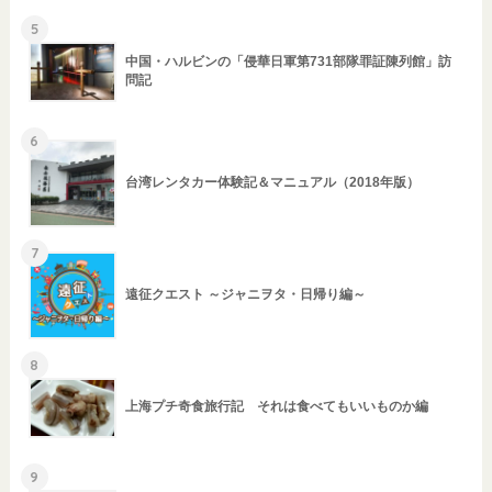
5
中国・ハルビンの「侵華日軍第731部隊罪証陳列館」訪
問記
6
台湾レンタカー体験記＆マニュアル（2018年版）
7
遠征クエスト ～ジャニヲタ・日帰り編～
8
上海プチ奇食旅行記 それは食べてもいいものか編
9