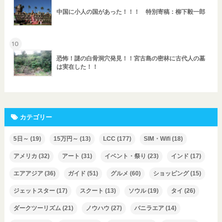
中国に小人の国があった！！！ 特別寄稿：柳下毅一郎
10
恐怖！謎の白骨洞穴発見！！宮古島の密林に古代人の墓
は実在した！！
カテゴリー
5日～
(19)
15万円～
(13)
LCC
(177)
SIM・Wifi
(18)
アメリカ
(32)
アート
(31)
イベント・祭り
(23)
インド
(17)
エアアジア
(36)
ガイド
(51)
グルメ
(60)
ショッピング
(15)
ジェットスター
(17)
スクート
(13)
ソウル
(19)
タイ
(26)
ダークツーリズム
(21)
ノウハウ
(27)
バニラエア
(14)