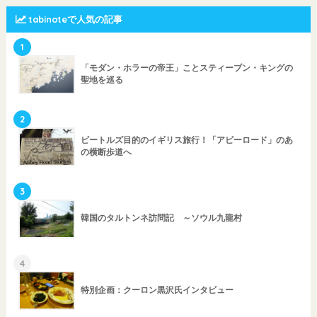
tabinoteで人気の記事
1
「モダン・ホラーの帝王」ことスティーブン・キングの
聖地を巡る
2
ビートルズ目的のイギリス旅行！「アビーロード」のあ
の横断歩道へ
3
韓国のタルトンネ訪問記 ～ソウル九龍村
4
特別企画：クーロン黒沢氏インタビュー