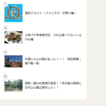
7
遠征クエスト ～ジャニヲタ・日帰り編～
8
上海プチ奇食旅行記 それは食べてもいいも
のか編
9
中国に小人の国があった！！！ 特別寄稿：
柳下毅一郎
10
恐怖！謎の白骨洞穴発見！！宮古島の密林に
古代人の墓は実在した！！