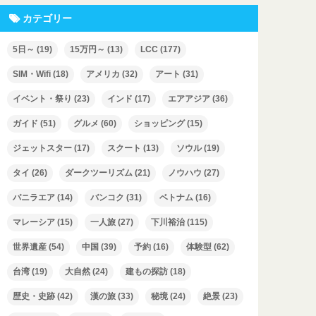
カテゴリー
5日～
(19)
15万円～
(13)
LCC
(177)
SIM・Wifi
(18)
アメリカ
(32)
アート
(31)
イベント・祭り
(23)
インド
(17)
エアアジア
(36)
ガイド
(51)
グルメ
(60)
ショッピング
(15)
ジェットスター
(17)
スクート
(13)
ソウル
(19)
タイ
(26)
ダークツーリズム
(21)
ノウハウ
(27)
バニラエア
(14)
バンコク
(31)
ベトナム
(16)
マレーシア
(15)
一人旅
(27)
下川裕治
(115)
世界遺産
(54)
中国
(39)
予約
(16)
体験型
(62)
台湾
(19)
大自然
(24)
建もの探訪
(18)
歴史・史跡
(42)
漢の旅
(33)
秘境
(24)
絶景
(23)