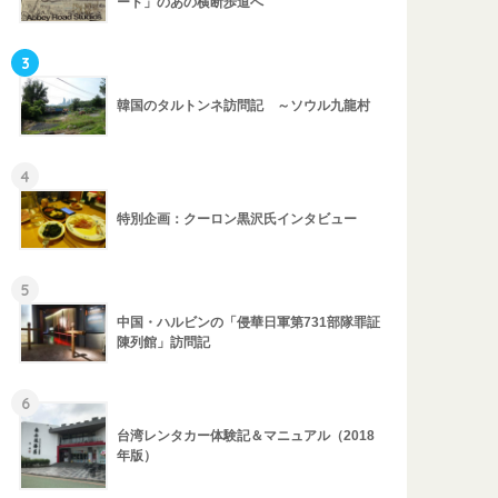
ード」のあの横断歩道へ
3
韓国のタルトンネ訪問記 ～ソウル九龍村
4
特別企画：クーロン黒沢氏インタビュー
5
中国・ハルビンの「侵華日軍第731部隊罪証
陳列館」訪問記
6
台湾レンタカー体験記＆マニュアル（2018
年版）