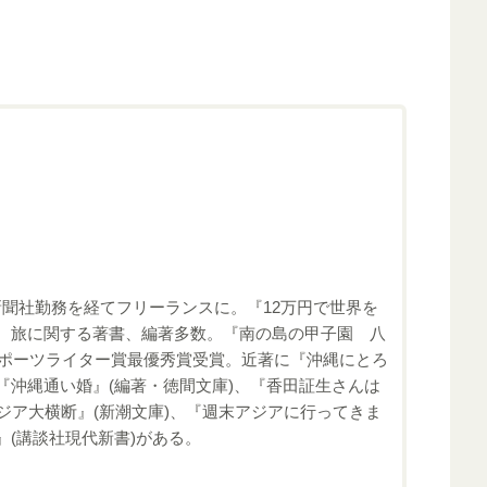
新聞社勤務を経てフリーランスに。『12万円で世界を
縄、旅に関する著書、編著多数。『南の島の甲子園 八
ノスポーツライター賞最優秀賞受賞。近著に『沖縄にとろ
『沖縄通い婚』(編著・徳間文庫)、『香田証生さんは
アジア大横断』(新潮文庫)、『週末アジアに行ってきま
』(講談社現代新書)がある。