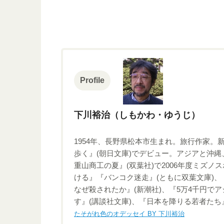
Profile
下川裕治（しもかわ・ゆうじ）
1954年、長野県松本市生まれ。旅行作家。
歩く』(朝日文庫)でデビュー。アジアと沖
重山商工の夏』(双葉社)で2006年度ミズ
ける』『バンコク迷走』(ともに双葉文庫)、
なぜ殺されたか』(新潮社)、『5万4千円で
す』(講談社文庫)、『日本を降りる若者たち
たそがれ色のオデッセイ BY 下川裕治