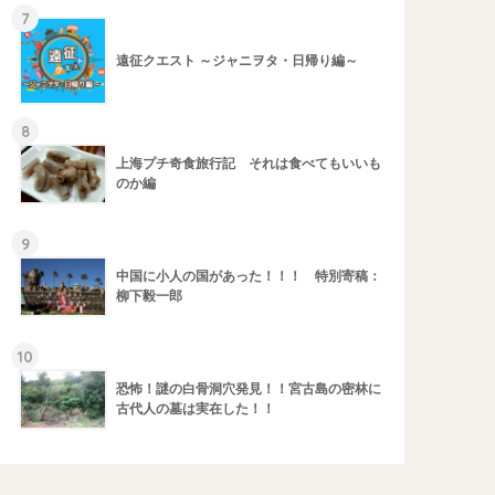
7
遠征クエスト ～ジャニヲタ・日帰り編～
8
上海プチ奇食旅行記 それは食べてもいいも
のか編
9
中国に小人の国があった！！！ 特別寄稿：
柳下毅一郎
10
恐怖！謎の白骨洞穴発見！！宮古島の密林に
古代人の墓は実在した！！