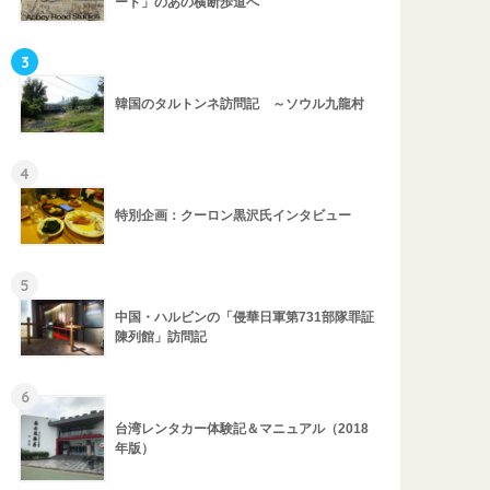
ード」のあの横断歩道へ
3
韓国のタルトンネ訪問記 ～ソウル九龍村
4
特別企画：クーロン黒沢氏インタビュー
5
中国・ハルビンの「侵華日軍第731部隊罪証
陳列館」訪問記
6
台湾レンタカー体験記＆マニュアル（2018
年版）