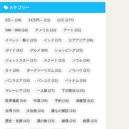
カテゴリー
5日～
(19)
15万円～
(13)
LCC
(177)
SIM・Wifi
(18)
アメリカ
(32)
アート
(31)
イベント・祭り
(23)
インド
(17)
エアアジア
(36)
ガイド
(51)
グルメ
(60)
ショッピング
(15)
ジェットスター
(17)
スクート
(13)
ソウル
(19)
タイ
(26)
ダークツーリズム
(21)
ノウハウ
(27)
バニラエア
(14)
バンコク
(31)
ベトナム
(16)
マレーシア
(15)
一人旅
(27)
下川裕治
(115)
世界遺産
(54)
中国
(39)
予約
(16)
体験型
(62)
台湾
(19)
大自然
(24)
建もの探訪
(18)
歴史・史跡
(42)
漢の旅
(33)
秘境
(24)
絶景
(23)