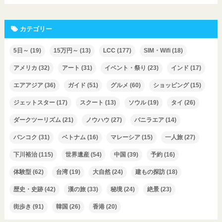
カテゴリー
5日～
(19)
15万円～
(13)
LCC
(177)
SIM・Wifi
(18)
アメリカ
(32)
アート
(31)
イベント・祭り
(23)
インド
(17)
エアアジア
(36)
ガイド
(51)
グルメ
(60)
ショッピング
(15)
ジェットスター
(17)
スクート
(13)
ソウル
(19)
タイ
(26)
ダークツーリズム
(21)
ノウハウ
(27)
バニラエア
(14)
バンコク
(31)
ベトナム
(16)
マレーシア
(15)
一人旅
(27)
下川裕治
(115)
世界遺産
(54)
中国
(39)
予約
(16)
体験型
(62)
台湾
(19)
大自然
(24)
建もの探訪
(18)
歴史・史跡
(42)
漢の旅
(33)
秘境
(24)
絶景
(23)
街歩き
(91)
韓国
(26)
香港
(20)