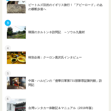
ビートルズ目的のイギリス旅行！「アビーロード」のあ
の横断歩道へ
3
韓国のタルトンネ訪問記 ～ソウル九龍村
4
特別企画：クーロン黒沢氏インタビュー
5
中国・ハルビンの「侵華日軍第731部隊罪証陳列館」訪
問記
6
台湾レンタカー体験記＆マニュアル（2018年版）