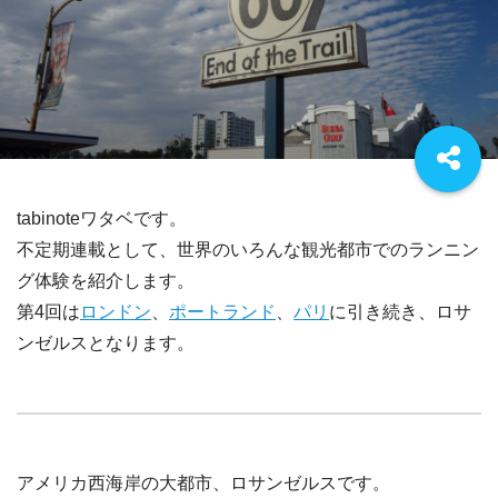
tabinoteワタベです。
不定期連載として、世界のいろんな観光都市でのランニン
グ体験を紹介します。
第4回は
ロンドン
、
ポートランド
、
パリ
に引き続き、ロサ
ンゼルスとなります。
アメリカ西海岸の大都市、ロサンゼルスです。