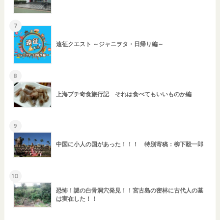
7
遠征クエスト ～ジャニヲタ・日帰り編～
8
上海プチ奇食旅行記 それは食べてもいいものか編
9
中国に小人の国があった！！！ 特別寄稿：柳下毅一郎
10
恐怖！謎の白骨洞穴発見！！宮古島の密林に古代人の墓
は実在した！！