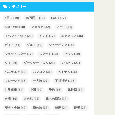
カテゴリー
5日～
(19)
15万円～
(13)
LCC
(177)
SIM・Wifi
(18)
アメリカ
(32)
アート
(31)
イベント・祭り
(23)
インド
(17)
エアアジア
(36)
ガイド
(51)
グルメ
(60)
ショッピング
(15)
ジェットスター
(17)
スクート
(13)
ソウル
(19)
タイ
(26)
ダークツーリズム
(21)
ノウハウ
(27)
バニラエア
(14)
バンコク
(31)
ベトナム
(16)
マレーシア
(15)
一人旅
(27)
下川裕治
(115)
世界遺産
(54)
中国
(39)
予約
(16)
体験型
(62)
台湾
(19)
大自然
(24)
建もの探訪
(18)
歴史・史跡
(42)
漢の旅
(33)
秘境
(24)
絶景
(23)