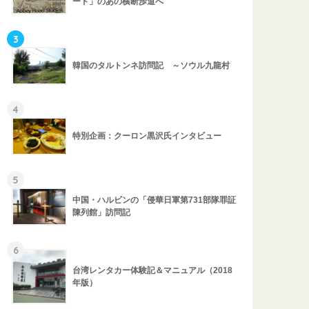
ード」のあの横断歩道へ
3
韓国のタルトンネ訪問記 ～ソウル九龍村
4
特別企画：クーロン黒沢氏インタビュー
5
中国・ハルビンの「侵華日軍第731部隊罪証
陳列館」訪問記
6
台湾レンタカー体験記＆マニュアル（2018
年版）