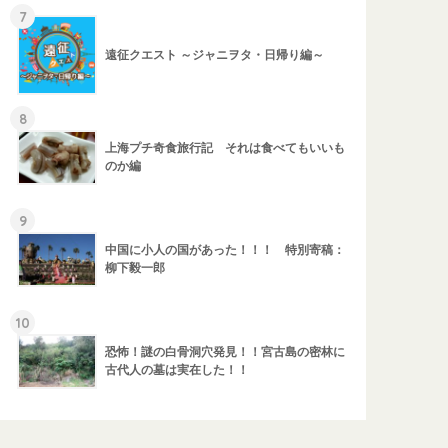
7
遠征クエスト ～ジャニヲタ・日帰り編～
8
上海プチ奇食旅行記 それは食べてもいいも
のか編
9
中国に小人の国があった！！！ 特別寄稿：
柳下毅一郎
10
恐怖！謎の白骨洞穴発見！！宮古島の密林に
古代人の墓は実在した！！