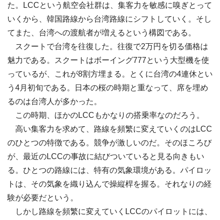
た。LCCという航空会社群は、集客力を敏感に嗅ぎとって
いくから、韓国路線から台湾路線にシフトしていく。そし
てまた、台湾への渡航者が増えるという構図である。
スクートで台湾を往復した。往復で2万円を切る価格は
魅力である。スクートはボーイング777という大型機を使
っているが、これが8割方埋まる。とくに台湾の4連休とい
う4月初旬である。日本の桜の時期と重なって、席を埋め
るのは台湾人が多かった。
この時期、ほかのLCCもかなりの搭乗率なのだろう。
高い集客力を求めて、路線を頻繁に変えていくのはLCC
のひとつの特徴である。競争が激しいのだ。そのほころび
が、最近のLCCの事故に結びついていると見る向きもい
る。ひとつの路線には、特有の気象環境がある。パイロッ
トは、その気象を織り込んで操縦桿を握る。それなりの経
験が必要だという。
しかし路線を頻繁に変えていくLCCのパイロットには、