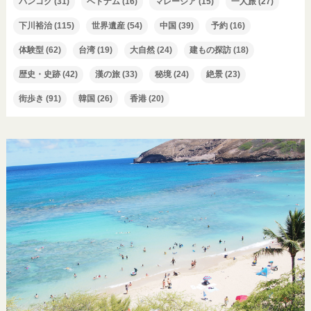
バンコク
(31)
ベトナム
(16)
マレーシア
(15)
一人旅
(27)
下川裕治
(115)
世界遺産
(54)
中国
(39)
予約
(16)
体験型
(62)
台湾
(19)
大自然
(24)
建もの探訪
(18)
歴史・史跡
(42)
漢の旅
(33)
秘境
(24)
絶景
(23)
街歩き
(91)
韓国
(26)
香港
(20)