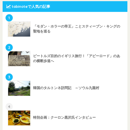
tabinoteで人気の記事
1
「モダン・ホラーの帝王」ことスティーブン・キングの
聖地を巡る
2
ビートルズ目的のイギリス旅行！「アビーロード」のあ
の横断歩道へ
3
韓国のタルトンネ訪問記 ～ソウル九龍村
4
特別企画：クーロン黒沢氏インタビュー