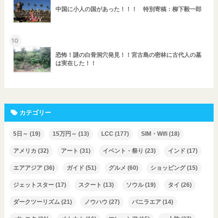
中国に小人の国があった！！！ 特別寄稿：柳下毅一郎
10
恐怖！謎の白骨洞穴発見！！宮古島の密林に古代人の墓
は実在した！！
カテゴリー
5日～
(19)
15万円～
(13)
LCC
(177)
SIM・Wifi
(18)
アメリカ
(32)
アート
(31)
イベント・祭り
(23)
インド
(17)
エアアジア
(36)
ガイド
(51)
グルメ
(60)
ショッピング
(15)
ジェットスター
(17)
スクート
(13)
ソウル
(19)
タイ
(26)
ダークツーリズム
(21)
ノウハウ
(27)
バニラエア
(14)