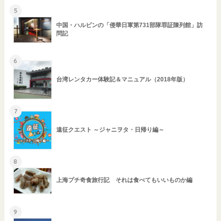
5
中国・ハルビンの「侵華日軍第731部隊罪証陳列館」訪
問記
6
台湾レンタカー体験記＆マニュアル（2018年版）
7
遠征クエスト ～ジャニヲタ・日帰り編～
8
上海プチ奇食旅行記 それは食べてもいいものか編
9