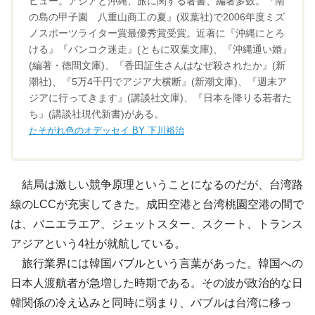
ビュー。アジアと沖縄、旅に関する著書、編著多数。『南
の島の甲子園 八重山商工の夏』(双葉社)で2006年度ミズ
ノスポーツライター賞最優秀賞受賞。近著に『沖縄にとろ
ける』『バンコク迷走』(ともに双葉文庫)、『沖縄通い婚』
(編著・徳間文庫)、『香田証生さんはなぜ殺されたか』(新
潮社)、『5万4千円でアジア大横断』(新潮文庫)、『週末ア
ジアに行ってきます』(講談社文庫)、『日本を降りる若者た
ち』(講談社現代新書)がある。
たそがれ色のオデッセイ BY 下川裕治
結局は激しい競争原理ということになるのだが、台湾路
線のLCCが充実してきた。成田空港と台湾桃園空港の間で
は、バニエラエア、ジェットスター、スクート、トランス
アジアという4社が就航している。
旅行業界には韓国バブルという言葉があった。韓国への
日本人渡航者が急増した時期である。その波が政治的な日
韓関係の冷え込みと同時に弱まり、バブルは台湾に移っ