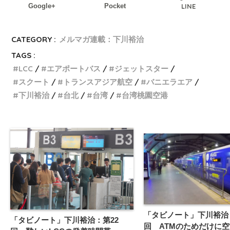
Google+
Pocket
LINE
CATEGORY :
メルマガ連載：下川裕治
TAGS :
LCC
エアポートバス
ジェットスター
スクート
トランスアジア航空
バニエラエア
下川裕治
台北
台湾
台湾桃園空港
「タビノート」下川裕治：
「タビノート」下川裕治：第22
回 ATMのためだけに