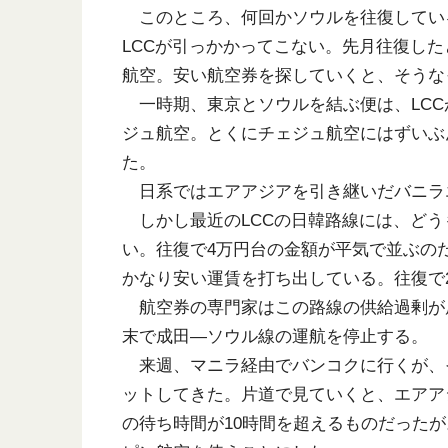
このところ、何回かソウルを往復してい
LCCが引っかかってこない。先月往復し
航空。安い航空券を探していくと、そうな
一時期、東京とソウルを結ぶ便は、LCC
ジュ航空。とくにチェジュ航空にはずいぶん
た。
日系ではエアアジアを引き継いだバニラ
しかし最近のLCCの日韓路線には、どう
い。往復で4万円台の金額が平気で並ぶの
かなり安い運賃を打ち出している。往復で
航空券の専門家はこの路線の供給過剰が
末で成田―ソウル線の運航を停止する。
来週、マニラ経由でバンコクに行くが、
ットしてきた。片道で見ていくと、エアア
の待ち時間が10時間を超えるものだった