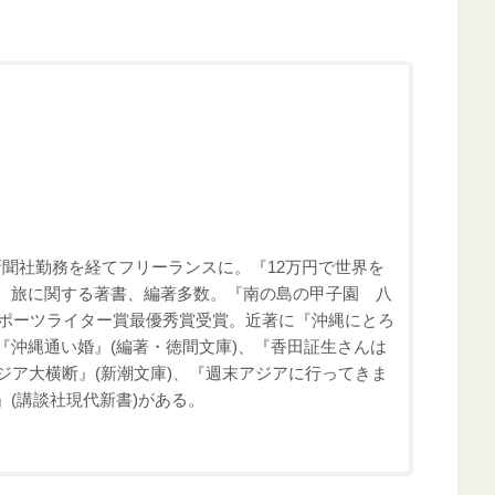
新聞社勤務を経てフリーランスに。『12万円で世界を
縄、旅に関する著書、編著多数。『南の島の甲子園 八
ノスポーツライター賞最優秀賞受賞。近著に『沖縄にとろ
『沖縄通い婚』(編著・徳間文庫)、『香田証生さんは
アジア大横断』(新潮文庫)、『週末アジアに行ってきま
』(講談社現代新書)がある。