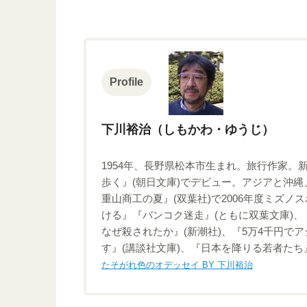
Profile
下川裕治（しもかわ・ゆうじ）
1954年、長野県松本市生まれ。旅行作家。
歩く』(朝日文庫)でデビュー。アジアと沖
重山商工の夏』(双葉社)で2006年度ミズ
ける』『バンコク迷走』(ともに双葉文庫)、
なぜ殺されたか』(新潮社)、『5万4千円で
す』(講談社文庫)、『日本を降りる若者たち
たそがれ色のオデッセイ BY 下川裕治