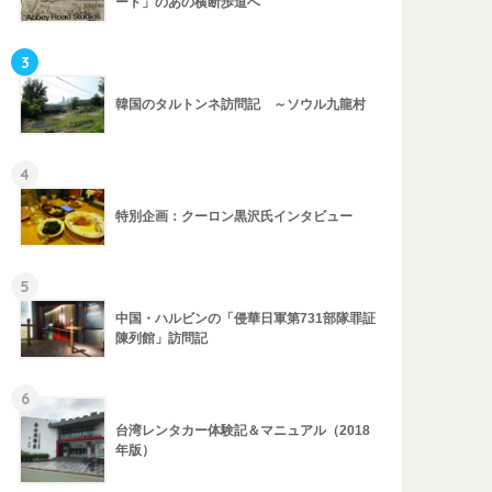
ード」のあの横断歩道へ
3
韓国のタルトンネ訪問記 ～ソウル九龍村
4
特別企画：クーロン黒沢氏インタビュー
5
中国・ハルビンの「侵華日軍第731部隊罪証
陳列館」訪問記
6
台湾レンタカー体験記＆マニュアル（2018
年版）