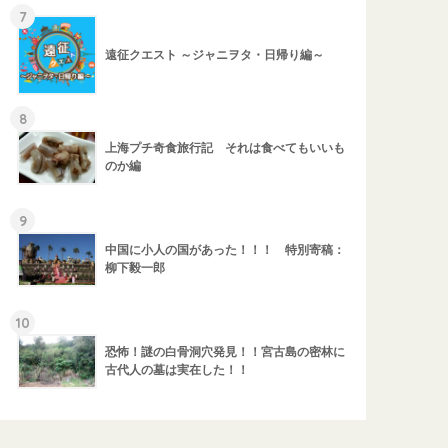
7
遠征クエスト ～ジャニヲタ・日帰り編～
8
上海プチ奇食旅行記 それは食べてもいいも
のか編
9
中国に小人の国があった！！！ 特別寄稿：
柳下毅一郎
10
恐怖！謎の白骨洞穴発見！！宮古島の密林に
古代人の墓は実在した！！