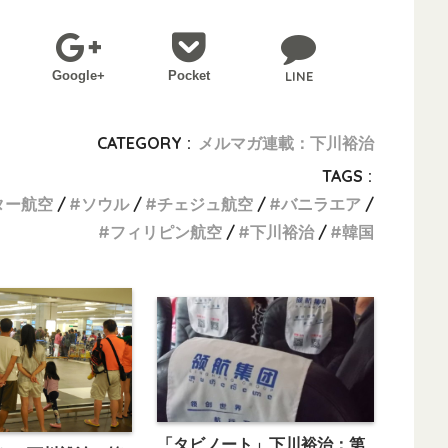
Google+
Pocket
LINE
CATEGORY :
メルマガ連載：下川裕治
TAGS :
ター航空
ソウル
チェジュ航空
バニラエア
フィリピン航空
下川裕治
韓国
「タビノート」下川裕治：第