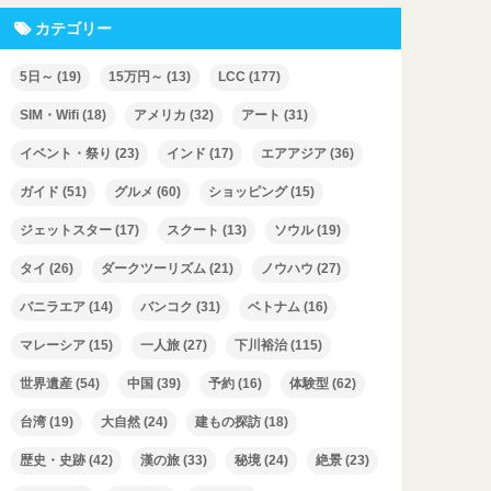
カテゴリー
5日～
(19)
15万円～
(13)
LCC
(177)
SIM・Wifi
(18)
アメリカ
(32)
アート
(31)
イベント・祭り
(23)
インド
(17)
エアアジア
(36)
ガイド
(51)
グルメ
(60)
ショッピング
(15)
ジェットスター
(17)
スクート
(13)
ソウル
(19)
タイ
(26)
ダークツーリズム
(21)
ノウハウ
(27)
バニラエア
(14)
バンコク
(31)
ベトナム
(16)
マレーシア
(15)
一人旅
(27)
下川裕治
(115)
世界遺産
(54)
中国
(39)
予約
(16)
体験型
(62)
台湾
(19)
大自然
(24)
建もの探訪
(18)
歴史・史跡
(42)
漢の旅
(33)
秘境
(24)
絶景
(23)