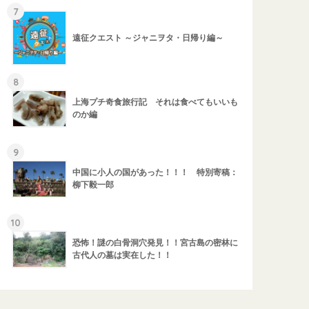
7
遠征クエスト ～ジャニヲタ・日帰り編～
8
上海プチ奇食旅行記 それは食べてもいいも
のか編
9
中国に小人の国があった！！！ 特別寄稿：
柳下毅一郎
10
恐怖！謎の白骨洞穴発見！！宮古島の密林に
古代人の墓は実在した！！