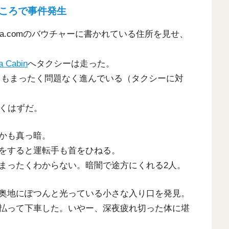
ころで事件発生
a.comのバウチャーに書かれている住所を見せ、
a Cabin
へタクシーは走った。
認してもまったく問題なく進んでいる（タクシーに対
着くはずだ。
かも真っ暗。
をすると運転手も首をひねる。
まったくわからない。暗闇で途方にくれる2人。
奥地にぽつんと光っている小さな入り口を発見。
払って下車した。いやー、深夜疲れ切った体に堪