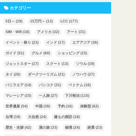
カテゴリー
5日～
(19)
15万円～
(13)
LCC
(177)
SIM・Wifi
(18)
アメリカ
(32)
アート
(31)
イベント・祭り
(23)
インド
(17)
エアアジア
(36)
ガイド
(51)
グルメ
(60)
ショッピング
(15)
ジェットスター
(17)
スクート
(13)
ソウル
(19)
タイ
(26)
ダークツーリズム
(21)
ノウハウ
(27)
バニラエア
(14)
バンコク
(31)
ベトナム
(16)
マレーシア
(15)
一人旅
(27)
下川裕治
(115)
世界遺産
(54)
中国
(39)
予約
(16)
体験型
(62)
台湾
(19)
大自然
(24)
建もの探訪
(18)
歴史・史跡
(42)
漢の旅
(33)
秘境
(24)
絶景
(23)