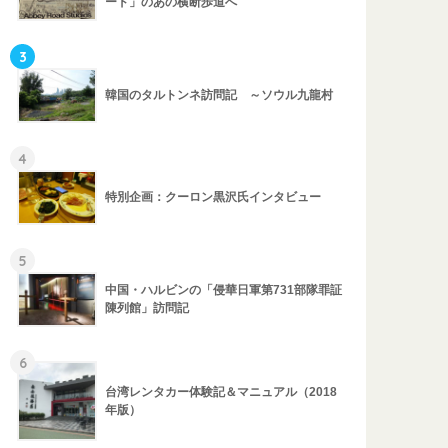
ード」のあの横断歩道へ
3
韓国のタルトンネ訪問記 ～ソウル九龍村
4
特別企画：クーロン黒沢氏インタビュー
5
中国・ハルビンの「侵華日軍第731部隊罪証
陳列館」訪問記
6
台湾レンタカー体験記＆マニュアル（2018
年版）