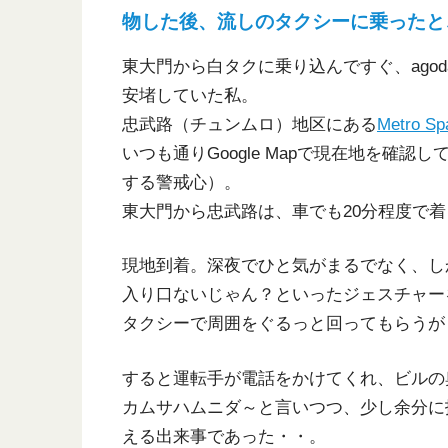
物した後、流しのタクシーに乗ったと
東大門から白タクに乗り込んですぐ、agod
安堵していた私。
忠武路（チュンムロ）地区にある
Metro Sp
いつも通りGoogle Mapで現在地を確
する警戒心）。
東大門から忠武路は、車でも20分程度で
現地到着。深夜でひと気がまるでなく、し
入り口ないじゃん？といったジェスチャー
タクシーで周囲をぐるっと回ってもらうが
すると運転手が電話をかけてくれ、ビルの
カムサハムニダ～と言いつつ、少し余分に
える出来事であった・・。