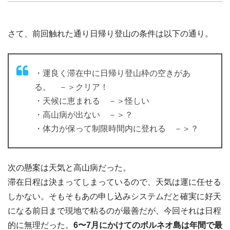
さて、前回触れた通り日帰り登山の条件は以下の通り。
・運良く滞在中に日帰り登山枠の空きがあ
る。 －＞クリア！
・天候に恵まれる －＞怪しい
・高山病が出ない －＞？
・体力が保って制限時間内に登れる －＞？
次の懸案は天気と高山病だった。
滞在日程は決まってしまっているので、天気は運に任せる
しかない。そもそもあの申し込みシステムだと確実に好天
になる前日まで現地で粘るのが最善だが、今回それは日程
的に無理だった。
6〜7月にかけてのボルネオ島は年間で最