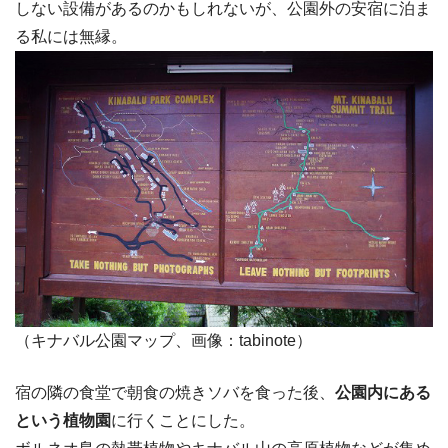
しない設備があるのかもしれないが、公園外の安宿に泊ま
る私には無縁。
（キナバル公園マップ、画像：tabinote）
宿の隣の食堂で朝食の焼きソバを食った後、
公園内にある
という植物園
に行くことにした。