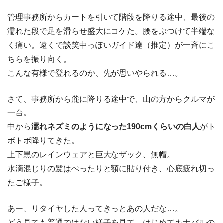
管理事務所からカートを引いて階段を降りる途中、最後の
濡れた段で足を滑らせ盛大にコケた。腰をぶつけて半端な
く痛い。遠くで談笑中っぽいガイド達（推定）が一斉にこ
ちらを振り向く。
こんな有様で登れるのか、先が思いやられる…。
さて、事務所から麓に降りる途中で、山の方からクルマが
一台。
中から
濡れネズミのようになった190cmくらいの白人
がト
ボトボ降りてきた。
上下黒のレインウェアと巨大なザック、無帽。
水滴混じりの髪はぺったりと額に貼り付き、心底疲れ切っ
たご様子。
あー、リタイヤした人ってきっとあの人だな…。
どう見ても普通ではない様子を見て、はじめてキナバルの