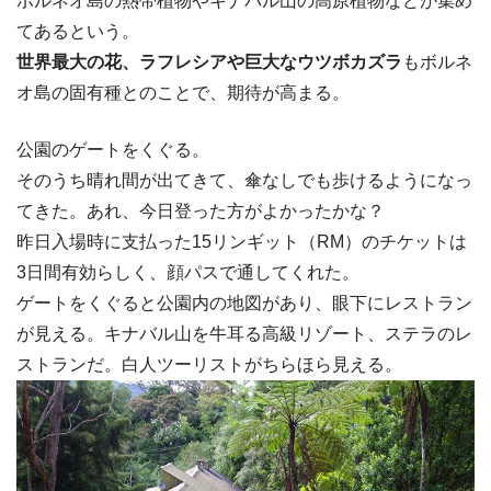
ボルネオ島の熱帯植物やキナバル山の高原植物などが集め
てあるという。
世界最大の花、ラフレシアや巨大なウツボカズラ
もボルネ
オ島の固有種とのことで、期待が高まる。
公園のゲートをくぐる。
そのうち晴れ間が出てきて、傘なしでも歩けるようになっ
てきた。あれ、今日登った方がよかったかな？
昨日入場時に支払った15リンギット（RM）のチケットは
3日間有効らしく、顔パスで通してくれた。
ゲートをくぐると公園内の地図があり、眼下にレストラン
が見える。キナバル山を牛耳る高級リゾート、ステラのレ
ストランだ。白人ツーリストがちらほら見える。