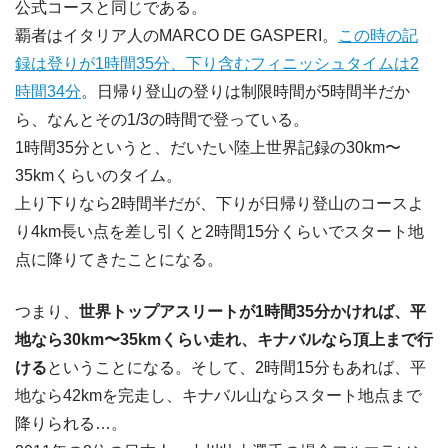
公式コースと同じである。
覇者はイタリア人のMARCO DE GASPERI。
この時の記
録は登りが1時間35分、下り含むフィニッシュタイムは2
時間34分
。日帰り登山の登りは制限時間が5時間半だか
ら、なんとその1/3の時間で登っている。
1時間35分というと、だいたい陸上世界記録の30km〜
35kmくらいのタイム。
上り下りなら2時間半だが、下りが日帰り登山のコースよ
り4km長い点を差し引くと2時間15分くらいでスタート地
点に降りてきたことになる。
つまり、
世界トップアスリートが1時間35分かければ、平
地なら30km〜35kmくらい走れ、キナバルなら頂上まで行
ける
ということになる。そして、2時間15分もあれば、平
地なら42kmを完走し、キナバル山ならスタート地点まで
降りられる…。