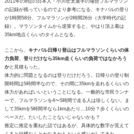
2011年の8位の日本人・小川壮太選手の場合フルマラソン
の記録が残っているのでより参考になる。キナバルの登り
が1時間58分、フルマラソンが2時間26分（大学時代の記
録）。マラソンタイムから逆算すると、やはり頂上着は
35km地点くらいのタイムとなる。
ここから、
キナバル日帰り登山はフルマラソンくらいの体
力負荷、登りだけなら35km走くらいの負荷ではなかろう
か
と見積もった。
体力的に問題となるのは登りだけだろう。日帰りの登り制
限時間は5時間半なので、その間に35kmを走れるくらいの
体力があればいいということになる。一般的な市民ランナ
ーで、フルマラソンを4〜5時間で走る人は珍しくない。ま
して35kmを5時間半なら1kmあたり…10分？歩くくらいの
ペースだ。たいしたことないじゃないかも？
推定に推定を重ねた話ではあるが、具体的な数字が見えて
くると結構なんとかなるかもという感じがしてきた。