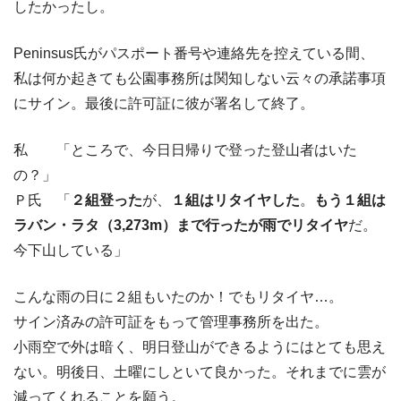
したかったし。
Peninsus氏がパスポート番号や連絡先を控えている間、
私は何か起きても公園事務所は関知しない云々の承諾事項
にサイン。最後に許可証に彼が署名して終了。
私 「ところで、今日日帰りで登った登山者はいた
の？」
Ｐ氏 「
２組登った
が、
１組はリタイヤした
。
もう１組は
ラバン・ラタ（3,273m）まで行ったが雨でリタイヤ
だ。
今下山している」
こんな雨の日に２組もいたのか！でもリタイヤ…。
サイン済みの許可証をもって管理事務所を出た。
小雨空で外は暗く、明日登山ができるようにはとても思え
ない。明後日、土曜にしといて良かった。それまでに雲が
減ってくれることを願う。