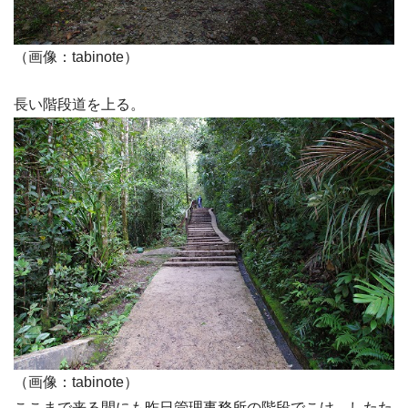
（画像：tabinote）
長い階段道を上る。
（画像：tabinote）
ここまで来る間にも昨日管理事務所の階段でこけ、したた