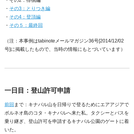
・その2：徘徊編
・
その3：とりつき編
・
その4：登頂編
・
その５：最終回
（注：本事例はtabinoteメールマガジン36号[2014/12/02
号]に掲載したもので、当時の情報にもとづいています）
一日目：登山許可申請
前回
まで：キナバル山を日帰りで登るためにエアアジアで
ボルネオ島のコタ・キナバルへ来た私。タクシーとバスを
乗り継ぎ、登山許可を申請するキナバル公園のゲートに着
いた。