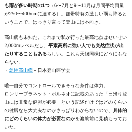
も雨が多い時期の1つ
（6〜7月と9〜11月は月間平均雨量
が250〜400mmに達する）。熱帯特有の激しい雨も降ると
いうことで、はっきり言って登山には不向き。
高山病も未知だ。これまで私が行った最高地点はせいぜい
2,000mレベルだし、
平素高所に強い人でも突然症状が出
たりすることもある
らしい。これも天候同様にどうにもな
らない。
・
急性高山病
－日本登山医学会
唯一自分でコントロールできそうな条件は体力。
ロンリープラネット・ボルネオに記載のあった「日帰り登
山には非常な健脚が必要」という記述だけではどのくらい
の健脚なら大丈夫なのかさっぱりわからないので、
具体的
にどのくらいの体力が必要なのか
を渡航前に見積もってお
いた。