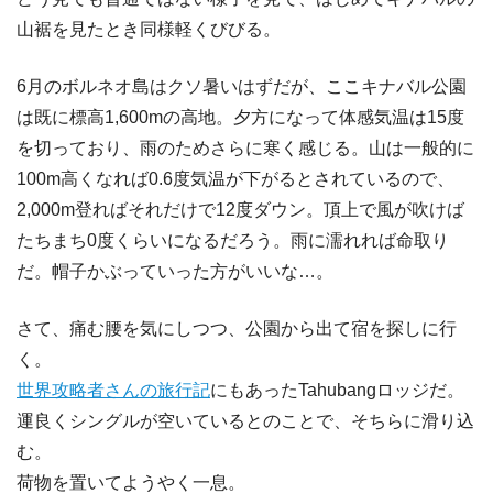
山裾を見たとき同様軽くびびる。
6月のボルネオ島はクソ暑いはずだが、ここキナバル公園
は既に標高1,600mの高地。夕方になって体感気温は15度
を切っており、雨のためさらに寒く感じる。山は一般的に
100m高くなれば0.6度気温が下がるとされているので、
2,000m登ればそれだけで12度ダウン。頂上で風が吹けば
たちまち0度くらいになるだろう。雨に濡れれば命取り
だ。帽子かぶっていった方がいいな…。
さて、痛む腰を気にしつつ、公園から出て宿を探しに行
く。
世界攻略者さんの旅行記
にもあったTahubangロッジだ。
運良くシングルが空いているとのことで、そちらに滑り込
む。
荷物を置いてようやく一息。