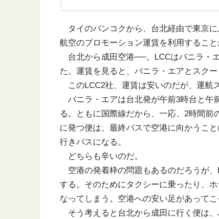
タイのバンコクから、台北経由で東京に
航空のプロモーション運賃を利用すること
台北から成田空港──。LCCはバニラ・
た。運賃を見ると、バニラ・エアとスクー
このLCC2社、運賃は安いのだが、運航
バニラ・エアは台北発が午前3時台と午前
る。ともに国際線だから、一応、2時間前
に発つ便は、最終バスで空港に向かうこと
行きバスになる。
どちらも辛いのだ。
空港の発着枠の問題もあるのだろうが、L
する。そのためにタクシーに乗ったり、ホ
なってしまう。空港への安い足があってこ
そう考えると台北から成田に行く便は、バ