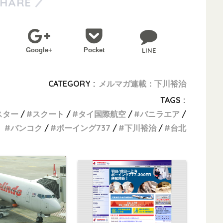
SHARE
Google+
Pocket
LINE
CATEGORY :
メルマガ連載：下川裕治
TAGS :
スター
スクート
タイ国際航空
バニラエア
バンコク
ボーイング737
下川裕治
台北