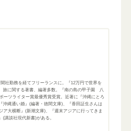
新聞社勤務を経てフリーランスに。『12万円で世界を
縄、旅に関する著書、編著多数。『南の島の甲子園 八
ノスポーツライター賞最優秀賞受賞。近著に『沖縄にとろ
『沖縄通い婚』(編著・徳間文庫)、『香田証生さんは
アジア大横断』(新潮文庫)、『週末アジアに行ってきま
』(講談社現代新書)がある。