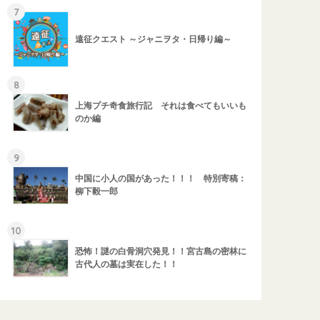
7
遠征クエスト ～ジャニヲタ・日帰り編～
8
上海プチ奇食旅行記 それは食べてもいいも
のか編
9
中国に小人の国があった！！！ 特別寄稿：
柳下毅一郎
10
恐怖！謎の白骨洞穴発見！！宮古島の密林に
古代人の墓は実在した！！