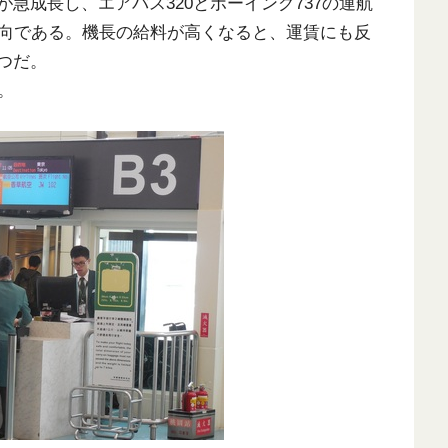
が急成長し、エアバス320とボーイング737の運航
向である。機長の給料が高くなると、運賃にも反
つだ。
。