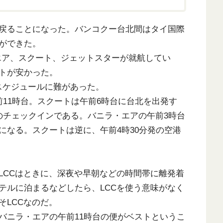
戻ることになった。バンコクー台北間はタイ国際
ができた。
エア、スクート、ジェットスターが就航してい
トが安かった。
スケジュールに難があった。
11時台。スクートは午前6時台に台北を出発す
のチェックインである。バニラ・エアの午前3時台
になる。スクートは逆に、午前4時30分発の空港
CCはときに、深夜や早朝などの時間帯に離発着
テルに泊まるなどしたら、LCCを使う意味がなく
そLCCなのだ。
ニラ・エアの午前11時台の便がベストというこ