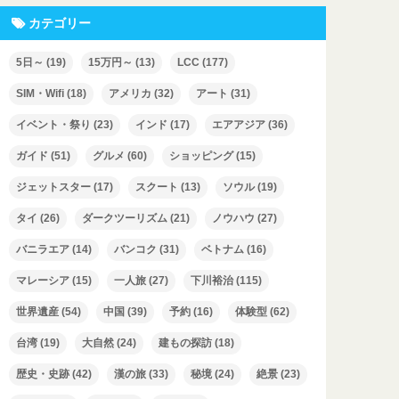
カテゴリー
5日～
(19)
15万円～
(13)
LCC
(177)
SIM・Wifi
(18)
アメリカ
(32)
アート
(31)
イベント・祭り
(23)
インド
(17)
エアアジア
(36)
ガイド
(51)
グルメ
(60)
ショッピング
(15)
ジェットスター
(17)
スクート
(13)
ソウル
(19)
タイ
(26)
ダークツーリズム
(21)
ノウハウ
(27)
バニラエア
(14)
バンコク
(31)
ベトナム
(16)
マレーシア
(15)
一人旅
(27)
下川裕治
(115)
世界遺産
(54)
中国
(39)
予約
(16)
体験型
(62)
台湾
(19)
大自然
(24)
建もの探訪
(18)
歴史・史跡
(42)
漢の旅
(33)
秘境
(24)
絶景
(23)