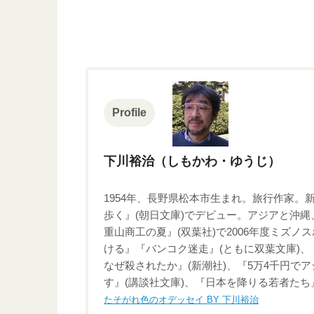
Profile
下川裕治（しもかわ・ゆうじ）
1954年、長野県松本市生まれ。旅行作家。
歩く』(朝日文庫)でデビュー。アジアと沖
重山商工の夏』(双葉社)で2006年度ミズ
ける』『バンコク迷走』(ともに双葉文庫)、
なぜ殺されたか』(新潮社)、『5万4千円で
す』(講談社文庫)、『日本を降りる若者たち
たそがれ色のオデッセイ BY 下川裕治