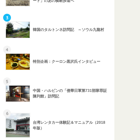
ード」のあの横断歩道へ
3
韓国のタルトンネ訪問記 ～ソウル九龍村
4
特別企画：クーロン黒沢氏インタビュー
5
中国・ハルビンの「侵華日軍第731部隊罪証
陳列館」訪問記
6
台湾レンタカー体験記＆マニュアル（2018
年版）