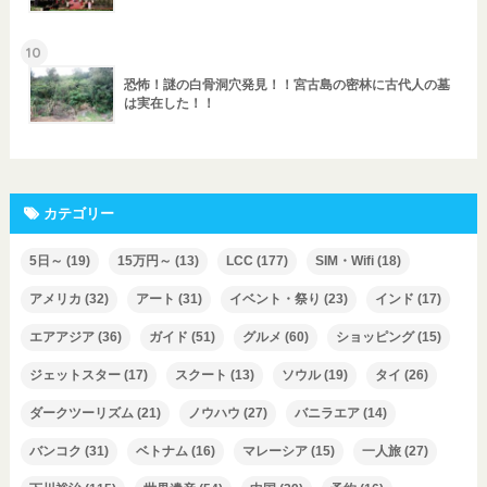
10
恐怖！謎の白骨洞穴発見！！宮古島の密林に古代人の墓
は実在した！！
カテゴリー
5日～
(19)
15万円～
(13)
LCC
(177)
SIM・Wifi
(18)
アメリカ
(32)
アート
(31)
イベント・祭り
(23)
インド
(17)
エアアジア
(36)
ガイド
(51)
グルメ
(60)
ショッピング
(15)
ジェットスター
(17)
スクート
(13)
ソウル
(19)
タイ
(26)
ダークツーリズム
(21)
ノウハウ
(27)
バニラエア
(14)
バンコク
(31)
ベトナム
(16)
マレーシア
(15)
一人旅
(27)