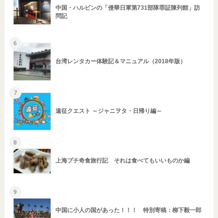
中国・ハルビンの「侵華日軍第731部隊罪証陳列館」訪
問記
6
台湾レンタカー体験記＆マニュアル（2018年版）
7
遠征クエスト ～ジャニヲタ・日帰り編～
8
上海プチ奇食旅行記 それは食べてもいいものか編
9
中国に小人の国があった！！！ 特別寄稿：柳下毅一郎