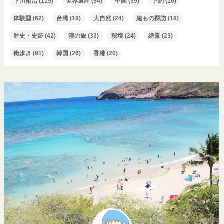
下川裕治
(115)
世界遺産
(54)
中国
(39)
予約
(16)
体験型
(62)
台湾
(19)
大自然
(24)
建もの探訪
(18)
歴史・史跡
(42)
漢の旅
(33)
秘境
(24)
絶景
(23)
街歩き
(91)
韓国
(26)
香港
(20)