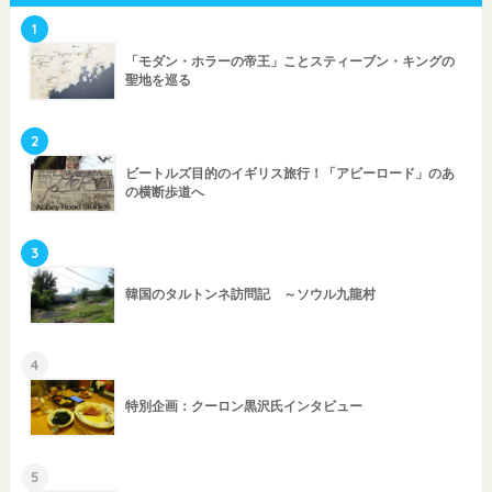
1
「モダン・ホラーの帝王」ことスティーブン・キングの
聖地を巡る
2
ビートルズ目的のイギリス旅行！「アビーロード」のあ
の横断歩道へ
3
韓国のタルトンネ訪問記 ～ソウル九龍村
4
特別企画：クーロン黒沢氏インタビュー
5