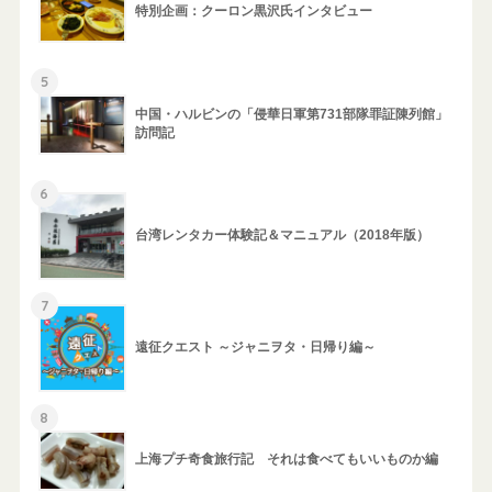
特別企画：クーロン黒沢氏インタビュー
5
中国・ハルビンの「侵華日軍第731部隊罪証陳列館」
訪問記
6
台湾レンタカー体験記＆マニュアル（2018年版）
7
遠征クエスト ～ジャニヲタ・日帰り編～
8
上海プチ奇食旅行記 それは食べてもいいものか編