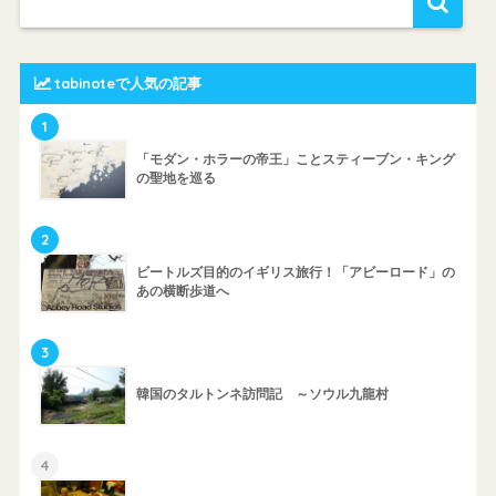
tabinoteで人気の記事
1
「モダン・ホラーの帝王」ことスティーブン・キング
の聖地を巡る
2
ビートルズ目的のイギリス旅行！「アビーロード」の
あの横断歩道へ
3
韓国のタルトンネ訪問記 ～ソウル九龍村
4