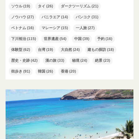
ソウル
(19)
タイ
(26)
ダークツーリズム
(21)
ノウハウ
(27)
バニラエア
(14)
バンコク
(31)
ベトナム
(16)
マレーシア
(15)
一人旅
(27)
下川裕治
(115)
世界遺産
(54)
中国
(39)
予約
(16)
体験型
(62)
台湾
(19)
大自然
(24)
建もの探訪
(18)
歴史・史跡
(42)
漢の旅
(33)
秘境
(24)
絶景
(23)
街歩き
(91)
韓国
(26)
香港
(20)