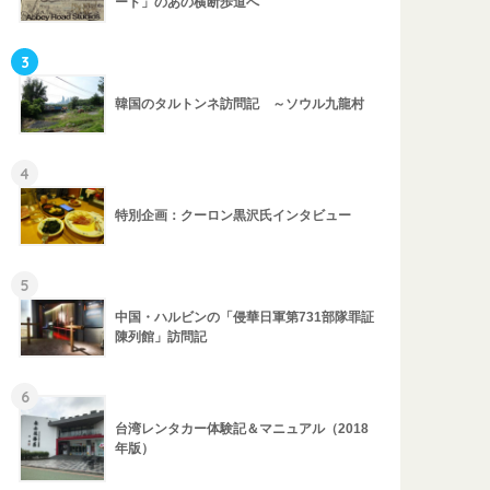
ード」のあの横断歩道へ
3
韓国のタルトンネ訪問記 ～ソウル九龍村
4
特別企画：クーロン黒沢氏インタビュー
5
中国・ハルビンの「侵華日軍第731部隊罪証
陳列館」訪問記
6
台湾レンタカー体験記＆マニュアル（2018
年版）