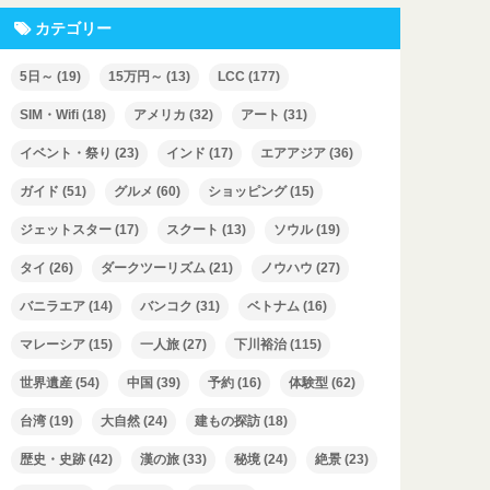
カテゴリー
5日～
(19)
15万円～
(13)
LCC
(177)
SIM・Wifi
(18)
アメリカ
(32)
アート
(31)
イベント・祭り
(23)
インド
(17)
エアアジア
(36)
ガイド
(51)
グルメ
(60)
ショッピング
(15)
ジェットスター
(17)
スクート
(13)
ソウル
(19)
タイ
(26)
ダークツーリズム
(21)
ノウハウ
(27)
バニラエア
(14)
バンコク
(31)
ベトナム
(16)
マレーシア
(15)
一人旅
(27)
下川裕治
(115)
世界遺産
(54)
中国
(39)
予約
(16)
体験型
(62)
台湾
(19)
大自然
(24)
建もの探訪
(18)
歴史・史跡
(42)
漢の旅
(33)
秘境
(24)
絶景
(23)