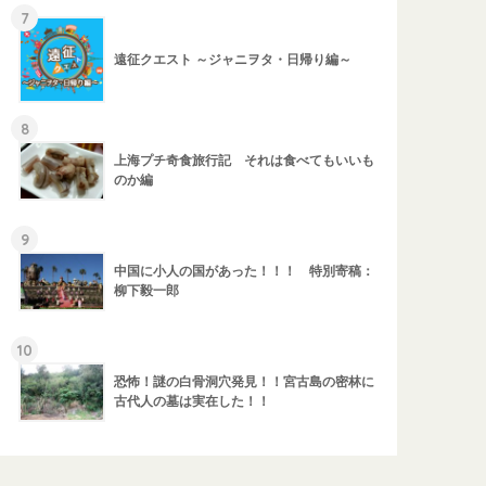
7
遠征クエスト ～ジャニヲタ・日帰り編～
8
上海プチ奇食旅行記 それは食べてもいいも
のか編
9
中国に小人の国があった！！！ 特別寄稿：
柳下毅一郎
10
恐怖！謎の白骨洞穴発見！！宮古島の密林に
古代人の墓は実在した！！