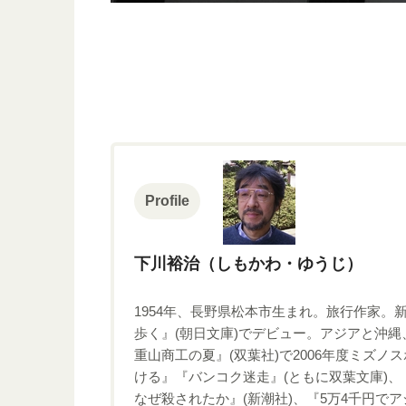
Profile
下川裕治（しもかわ・ゆうじ）
1954年、長野県松本市生まれ。旅行作家。
歩く』(朝日文庫)でデビュー。アジアと沖
重山商工の夏』(双葉社)で2006年度ミズ
ける』『バンコク迷走』(ともに双葉文庫)、
なぜ殺されたか』(新潮社)、『5万4千円で