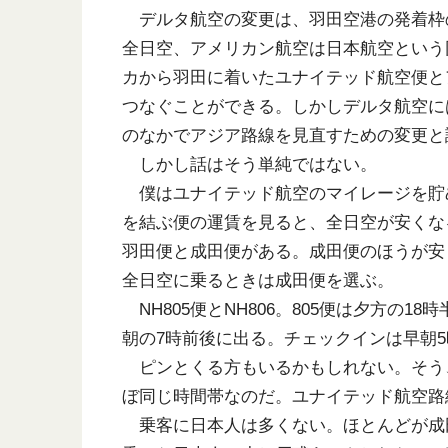
デルタ航空の変更は、羽田空港の発着枠
全日空、アメリカン航空は日本航空という
カから羽田に着いたユナイテッド航空便と
つなぐことができる。しかしデルタ航空に
のなかでアジア路線を見直すための変更と
しかし話はそう単純ではない。
僕はユナイテッド航空のマイレージを貯
を結ぶ便の運賃を見ると、全日空が安くな
羽田便と成田便がある。成田便のほうが安
全日空に乗るときは成田便を選ぶ。
NH805便とNH806。805便は夕方の
朝の7時前後に出る。チェックインは早朝
ピンとくる方もいるかもしれない。そう
ぼ同じ時間帯なのだ。ユナイテッド航空路
乗客に日本人は多くない。ほとんどが成