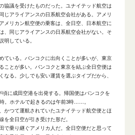
の協議を受けたものだった。ユナイテッド航空は
同じアライアンスの日系航空会社がある。アメリ
アメリカン航空便の乗客は、全日空、日本航空に
は、同じアライアンスの日系航空会社がない。そ
説明している。
めている。バンコクに出向くことが多いが、東京
ることが多い。バンコクと東京を結ぶ全日空便は
くなる。少しでも安い運賃を選ぶタイプだから、
18時半頃に成田空港を出発する。帰国便はバンコクを
5時。ホテルで起きるのは午前3時……。
、かつて運航されていたユナイテッド航空便とほ
線を全日空が引き受けた形だ。
田で乗り継ぐアメリカ人だ。全日空便だと思って