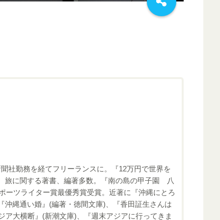
新聞社勤務を経てフリーランスに。『12万円で世界を
縄、旅に関する著書、編著多数。『南の島の甲子園 八
ノスポーツライター賞最優秀賞受賞。近著に『沖縄にとろ
『沖縄通い婚』(編著・徳間文庫)、『香田証生さんは
アジア大横断』(新潮文庫)、『週末アジアに行ってきま