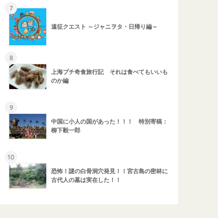
7
遠征クエスト ～ジャニヲタ・日帰り編～
8
上海プチ奇食旅行記 それは食べてもいいも
のか編
9
中国に小人の国があった！！！ 特別寄稿：
柳下毅一郎
10
恐怖！謎の白骨洞穴発見！！宮古島の密林に
古代人の墓は実在した！！