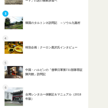
ード」のあの横断歩道へ
3
韓国のタルトンネ訪問記 ～ソウル九龍村
4
特別企画：クーロン黒沢氏インタビュー
5
中国・ハルビンの「侵華日軍第731部隊罪証
陳列館」訪問記
6
台湾レンタカー体験記＆マニュアル（2018
年版）