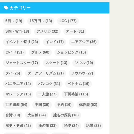
カテゴリー
5日～
(19)
15万円～
(13)
LCC
(177)
SIM・Wifi
(18)
アメリカ
(32)
アート
(31)
イベント・祭り
(23)
インド
(17)
エアアジア
(36)
ガイド
(51)
グルメ
(60)
ショッピング
(15)
ジェットスター
(17)
スクート
(13)
ソウル
(19)
タイ
(26)
ダークツーリズム
(21)
ノウハウ
(27)
バニラエア
(14)
バンコク
(31)
ベトナム
(16)
マレーシア
(15)
一人旅
(27)
下川裕治
(115)
世界遺産
(54)
中国
(39)
予約
(16)
体験型
(62)
台湾
(19)
大自然
(24)
建もの探訪
(18)
歴史・史跡
(42)
漢の旅
(33)
秘境
(24)
絶景
(23)