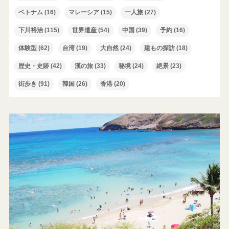
ベトナム
(16)
マレーシア
(15)
一人旅
(27)
下川裕治
(115)
世界遺産
(54)
中国
(39)
予約
(16)
体験型
(62)
台湾
(19)
大自然
(24)
建もの探訪
(18)
歴史・史跡
(42)
漢の旅
(33)
秘境
(24)
絶景
(23)
街歩き
(91)
韓国
(26)
香港
(20)