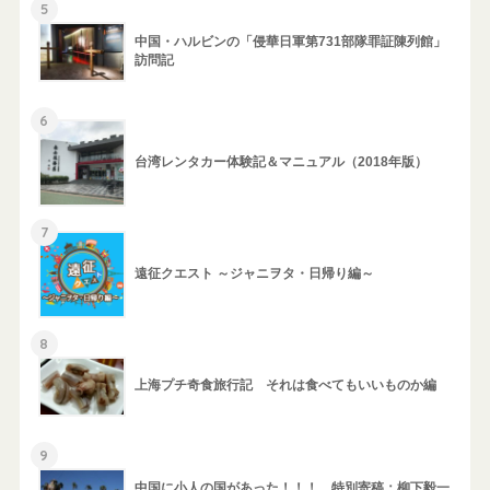
5
中国・ハルビンの「侵華日軍第731部隊罪証陳列館」
訪問記
6
台湾レンタカー体験記＆マニュアル（2018年版）
7
遠征クエスト ～ジャニヲタ・日帰り編～
8
上海プチ奇食旅行記 それは食べてもいいものか編
9
中国に小人の国があった！！！ 特別寄稿：柳下毅一