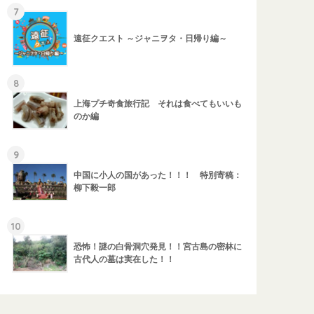
7
遠征クエスト ～ジャニヲタ・日帰り編～
8
上海プチ奇食旅行記 それは食べてもいいも
のか編
9
中国に小人の国があった！！！ 特別寄稿：
柳下毅一郎
10
恐怖！謎の白骨洞穴発見！！宮古島の密林に
古代人の墓は実在した！！