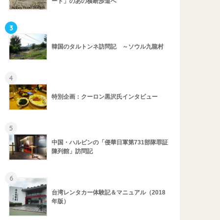
ード」のあの横断歩道へ
3
韓国のタルトンネ訪問記 ～ソウル九龍村
4
特別企画：クーロン黒沢氏インタビュー
5
中国・ハルビンの「侵華日軍第731部隊罪証
陳列館」訪問記
6
台湾レンタカー体験記＆マニュアル（2018
年版）