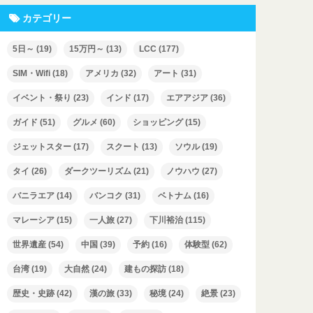
カテゴリー
5日～
(19)
15万円～
(13)
LCC
(177)
SIM・Wifi
(18)
アメリカ
(32)
アート
(31)
イベント・祭り
(23)
インド
(17)
エアアジア
(36)
ガイド
(51)
グルメ
(60)
ショッピング
(15)
ジェットスター
(17)
スクート
(13)
ソウル
(19)
タイ
(26)
ダークツーリズム
(21)
ノウハウ
(27)
バニラエア
(14)
バンコク
(31)
ベトナム
(16)
マレーシア
(15)
一人旅
(27)
下川裕治
(115)
世界遺産
(54)
中国
(39)
予約
(16)
体験型
(62)
台湾
(19)
大自然
(24)
建もの探訪
(18)
歴史・史跡
(42)
漢の旅
(33)
秘境
(24)
絶景
(23)