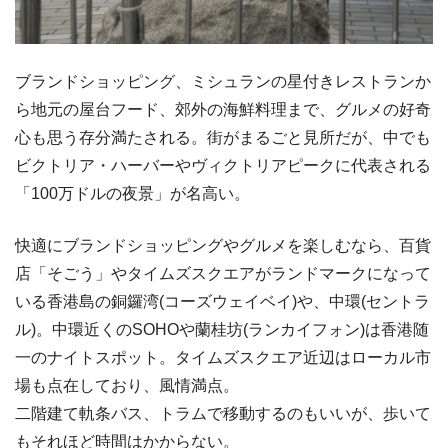
ブランドショッピング、ミシュランの星付きレストランか
ら地元の屋台フード、郊外の海鮮料理まで、グルメの好奇
心も思う存分満たされる。街がまるごと見所だが、中でも
ビクトリア・ハーバーやヴィクトリアピークに代表される
「100万ドルの夜景」が名高い。
快適にブランドショッピングやグルメを楽しむなら、百貨
店「そごう」やタイムズスクエアがランドマークになって
いる香港島の銅鑼湾(コーズウェイベイ)や、中環(セントラ
ル)。中環近くのSOHOや蘭桂坊(ランカイフォン)は香港随
一のナイトスポット。タイムズスクエア近辺はローカル市
場も点在しており、風情満点。
二階建て軌条バス、トラムで移動するのもいいが、歩いて
もそれほど時間はかからない。