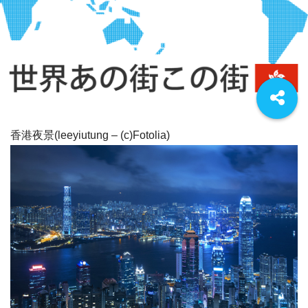
香港夜景(leeyiutung – (c)Fotolia)