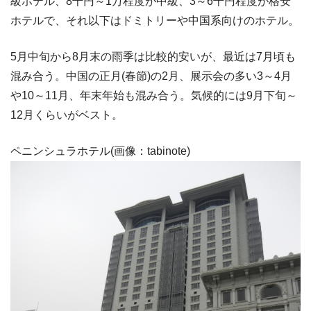
級ホテル、8千円～1万程度が中級、3～6千円程度が格安
ホテルで、それ以下はドミトリーや中国系向けのホテル。
5月中旬から8月末の雨季は比較的安いが、最近は7月頃も
混み合う。中国の正月(春節)の2月、展示会の多い3～4月
や10～11月、年末年始も混み合う。気候的には9月下旬～
12月くらいがベスト。
ペニンシュラホテル(画像：tabinote)