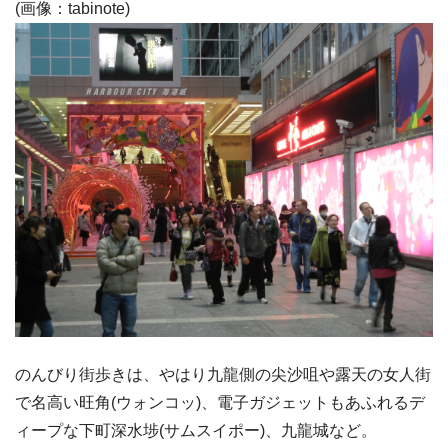
(画像：tabinote)
のんびり街歩きは、やはり九龍側の尖沙咀や露天の女人街
で名高い旺角(ウォンコッ)、電子ガジェットもあふれるデ
ィープな下町深水埗(サムスイポー)、九龍城など。