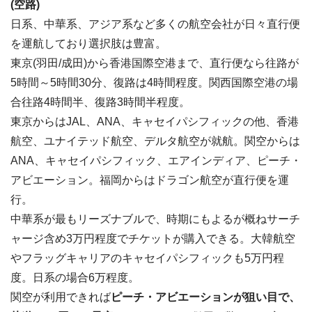
(空路)
日系、中華系、アジア系など多くの航空会社が日々直行便
を運航しており選択肢は豊富。
東京(羽田/成田)から香港国際空港まで、直行便なら往路が
5時間～5時間30分、復路は4時間程度。関西国際空港の場
合往路4時間半、復路3時間半程度。
東京からはJAL、ANA、キャセイパシフィックの他、香港
航空、ユナイテッド航空、デルタ航空が就航。関空からは
ANA、キャセイパシフィック、エアインディア、ピーチ・
アビエーション。福岡からはドラゴン航空が直行便を運
行。
中華系が最もリーズナブルで、時期にもよるが概ねサーチ
ャージ含め3万円程度でチケットが購入できる。大韓航空
やフラッグキャリアのキャセイパシフィックも5万円程
度。日系の場合6万程度。
関空が利用できれば
ピーチ・アビエーションが狙い目で、