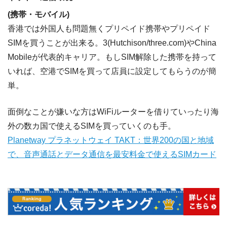
(携帯・モバイル)
香港では外国人も問題無くプリペイド携帯やプリペイド
SIMを買うことが出来る。3(Hutchison/three.com)やChina
Mobileが代表的キャリア。もしSIM解除した携帯を持って
いれば、空港でSIMを買って店員に設定してもらうのが簡
単。
面倒なことが嫌いな方はWiFiルーターを借りていったり海
外の数カ国で使えるSIMを買っていくのも手。
Planetway プラネットウェイ TAKT：世界200の国と地域
で、音声通話とデータ通信を最安料金で使えるSIMカード