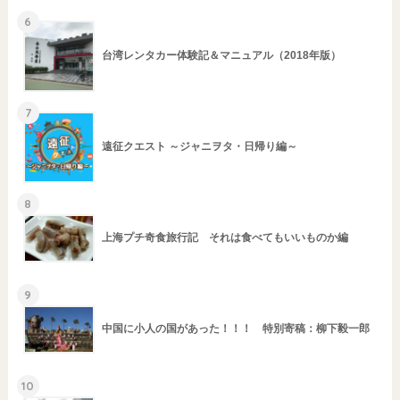
6
台湾レンタカー体験記＆マニュアル（2018年版）
7
遠征クエスト ～ジャニヲタ・日帰り編～
8
上海プチ奇食旅行記 それは食べてもいいものか編
9
中国に小人の国があった！！！ 特別寄稿：柳下毅一郎
10