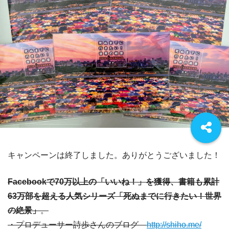
キャンペーンは終了しました。ありがとうございました！
Facebookで70万以上の「いいね！」を獲得、書籍も累計
63万部を超える人気シリーズ「死ぬまでに行きたい！世界
の絶景」
。
・プロデューサー詩歩さんのブログ
http://shiho.me/