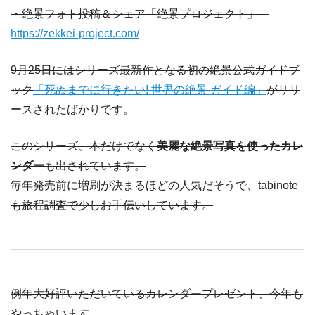
・絶景フォト投稿＆シェア「絶景プロジェクト」
https://zekkei-project.com/
9月25日にはシリーズ最新作となる初の絶景公式ガイドブ
ック
「死ぬまでに行きたい! 世界の絶景 ガイド編」
がリリ
ースされたばかりです。
このシリーズ、本だけでなく
美麗な絶景写真を使ったカレ
ンダー
も出されています。
毎年発売前に増刷が決まるほどの人気だそうで、tabinote
も旅程調査で少しお手伝いしています。
例年大好評いただいているカレンダープレゼント、今年も
やっちゃいます。