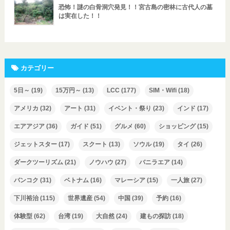
恐怖！謎の白骨洞穴発見！！宮古島の密林に古代人の墓
は実在した！！
カテゴリー
5日～
(19)
15万円～
(13)
LCC
(177)
SIM・Wifi
(18)
アメリカ
(32)
アート
(31)
イベント・祭り
(23)
インド
(17)
エアアジア
(36)
ガイド
(51)
グルメ
(60)
ショッピング
(15)
ジェットスター
(17)
スクート
(13)
ソウル
(19)
タイ
(26)
ダークツーリズム
(21)
ノウハウ
(27)
バニラエア
(14)
バンコク
(31)
ベトナム
(16)
マレーシア
(15)
一人旅
(27)
下川裕治
(115)
世界遺産
(54)
中国
(39)
予約
(16)
体験型
(62)
台湾
(19)
大自然
(24)
建もの探訪
(18)