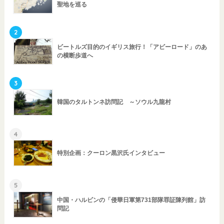
聖地を巡る
2
ビートルズ目的のイギリス旅行！「アビーロード」のあ
の横断歩道へ
3
韓国のタルトンネ訪問記 ～ソウル九龍村
4
特別企画：クーロン黒沢氏インタビュー
5
中国・ハルビンの「侵華日軍第731部隊罪証陳列館」訪
問記