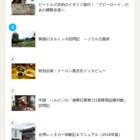
ビートルズ目的のイギリス旅行！「アビーロード」の
あの横断歩道へ
3
韓国のタルトンネ訪問記 ～ソウル九龍村
4
特別企画：クーロン黒沢氏インタビュー
5
中国・ハルビンの「侵華日軍第731部隊罪証陳列館」
訪問記
6
台湾レンタカー体験記＆マニュアル（2018年版）