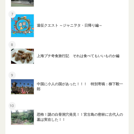
7
遠征クエスト ～ジャニヲタ・日帰り編～
8
上海プチ奇食旅行記 それは食べてもいいものか編
9
中国に小人の国があった！！！ 特別寄稿：柳下毅一
郎
10
恐怖！謎の白骨洞穴発見！！宮古島の密林に古代人の
墓は実在した！！