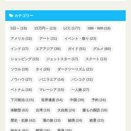
カテゴリー
5日～
(19)
15万円～
(13)
LCC
(177)
SIM・Wifi
(18)
アメリカ
(32)
アート
(31)
イベント・祭り
(23)
インド
(17)
エアアジア
(36)
ガイド
(51)
グルメ
(60)
ショッピング
(15)
ジェットスター
(17)
スクート
(13)
ソウル
(19)
タイ
(26)
ダークツーリズム
(21)
ノウハウ
(27)
バニラエア
(14)
バンコク
(31)
ベトナム
(16)
マレーシア
(15)
一人旅
(27)
下川裕治
(115)
世界遺産
(54)
中国
(39)
予約
(16)
体験型
(62)
台湾
(19)
大自然
(24)
建もの探訪
(18)
歴史・史跡
(42)
漢の旅
(33)
秘境
(24)
絶景
(23)
街歩き
(91)
韓国
(26)
香港
(20)