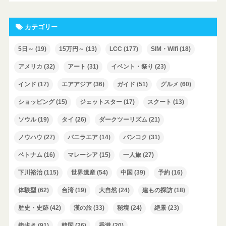
カテゴリー
5日～
(19)
15万円～
(13)
LCC
(177)
SIM・Wifi
(18)
アメリカ
(32)
アート
(31)
イベント・祭り
(23)
インド
(17)
エアアジア
(36)
ガイド
(51)
グルメ
(60)
ショッピング
(15)
ジェットスター
(17)
スクート
(13)
ソウル
(19)
タイ
(26)
ダークツーリズム
(21)
ノウハウ
(27)
バニラエア
(14)
バンコク
(31)
ベトナム
(16)
マレーシア
(15)
一人旅
(27)
下川裕治
(115)
世界遺産
(54)
中国
(39)
予約
(16)
体験型
(62)
台湾
(19)
大自然
(24)
建もの探訪
(18)
歴史・史跡
(42)
漢の旅
(33)
秘境
(24)
絶景
(23)
街歩き
(91)
韓国
(26)
香港
(20)