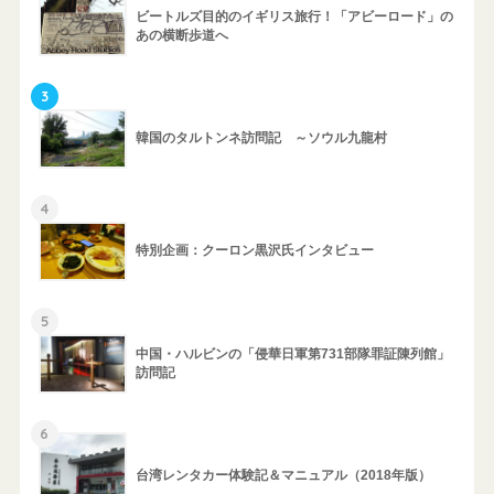
ビートルズ目的のイギリス旅行！「アビーロード」の
あの横断歩道へ
3
韓国のタルトンネ訪問記 ～ソウル九龍村
4
特別企画：クーロン黒沢氏インタビュー
5
中国・ハルビンの「侵華日軍第731部隊罪証陳列館」
訪問記
6
台湾レンタカー体験記＆マニュアル（2018年版）