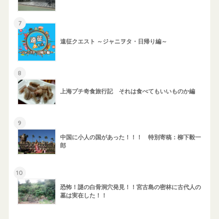
7
遠征クエスト ～ジャニヲタ・日帰り編～
8
上海プチ奇食旅行記 それは食べてもいいものか編
9
中国に小人の国があった！！！ 特別寄稿：柳下毅一
郎
10
恐怖！謎の白骨洞穴発見！！宮古島の密林に古代人の
墓は実在した！！