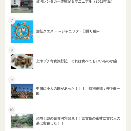
台湾レンタカー体験記＆マニュアル（2018年版）
7
遠征クエスト ～ジャニヲタ・日帰り編～
8
上海プチ奇食旅行記 それは食べてもいいものか編
9
中国に小人の国があった！！！ 特別寄稿：柳下毅一
郎
10
恐怖！謎の白骨洞穴発見！！宮古島の密林に古代人の
墓は実在した！！