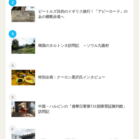
2
ビートルズ目的のイギリス旅行！「アビーロード」の
あの横断歩道へ
3
韓国のタルトンネ訪問記 ～ソウル九龍村
4
特別企画：クーロン黒沢氏インタビュー
5
中国・ハルビンの「侵華日軍第731部隊罪証陳列館」
訪問記
6