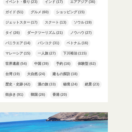
イベント・祭り
(23)
インド
(17)
エアアジア
(36)
ガイド
(51)
グルメ
(60)
ショッピング
(15)
ジェットスター
(17)
スクート
(13)
ソウル
(19)
タイ
(26)
ダークツーリズム
(21)
ノウハウ
(27)
バニラエア
(14)
バンコク
(31)
ベトナム
(16)
マレーシア
(15)
一人旅
(27)
下川裕治
(115)
世界遺産
(54)
中国
(39)
予約
(16)
体験型
(62)
台湾
(19)
大自然
(24)
建もの探訪
(18)
歴史・史跡
(42)
漢の旅
(33)
秘境
(24)
絶景
(23)
街歩き
(91)
韓国
(26)
香港
(20)