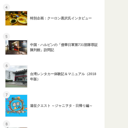
4
特別企画：クーロン黒沢氏インタビュー
5
中国・ハルビンの「侵華日軍第731部隊罪証
陳列館」訪問記
6
台湾レンタカー体験記＆マニュアル（2018
年版）
7
遠征クエスト ～ジャニヲタ・日帰り編～
8