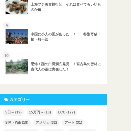
上海プチ奇食旅行記 それは食べてもいいも
のか編
9
中国に小人の国があった！！！ 特別寄稿：
柳下毅一郎
10
恐怖！謎の白骨洞穴発見！！宮古島の密林に
古代人の墓は実在した！！
カテゴリー
5日～
(19)
15万円～
(13)
LCC
(177)
SIM・Wifi
(18)
アメリカ
(32)
アート
(31)