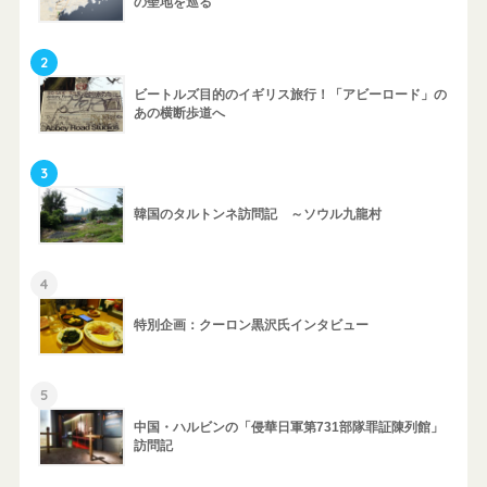
の聖地を巡る
2
ビートルズ目的のイギリス旅行！「アビーロード」の
あの横断歩道へ
3
韓国のタルトンネ訪問記 ～ソウル九龍村
4
特別企画：クーロン黒沢氏インタビュー
5
中国・ハルビンの「侵華日軍第731部隊罪証陳列館」
訪問記