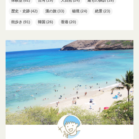
体験型
(62)
台湾
(19)
大自然
(24)
建もの探訪
(18)
歴史・史跡
(42)
漢の旅
(33)
秘境
(24)
絶景
(23)
街歩き
(91)
韓国
(26)
香港
(20)