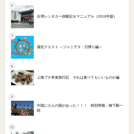
6
台湾レンタカー体験記＆マニュアル（2018年版）
7
遠征クエスト ～ジャニヲタ・日帰り編～
8
上海プチ奇食旅行記 それは食べてもいいものか編
9
中国に小人の国があった！！！ 特別寄稿：柳下毅一
郎
10